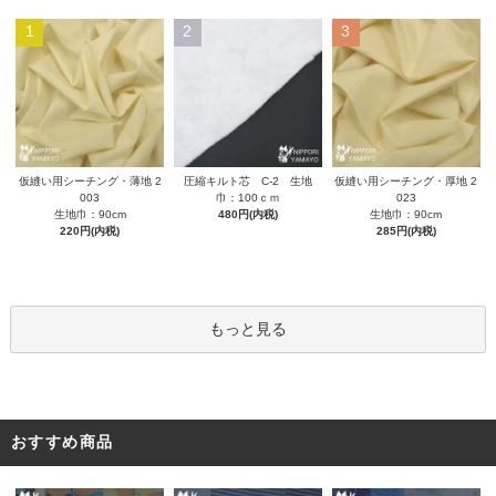
1
2
3
圧縮キルト芯 C-2 生地
仮縫い用シーチング・薄地 2
仮縫い用シーチング・厚地 2
巾：100ｃｍ
003
023
480円(内税)
生地巾：90cm
生地巾：90cm
220円(内税)
285円(内税)
もっと見る
おすすめ商品