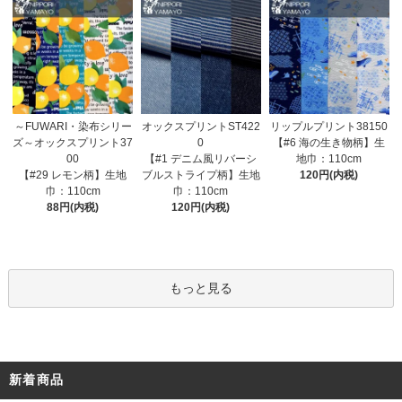
オックスプリントST422
～FUWARI・染布シリー
リップルプリント38150
0
ズ～オックスプリント37
【#6 海の生き物柄】生
【#1 デニム風リバーシ
00
地巾：110cm
ブルストライプ柄】生地
【#29 レモン柄】生地
120円(内税)
巾：110cm
巾：110cm
120円(内税)
88円(内税)
もっと見る
新着商品