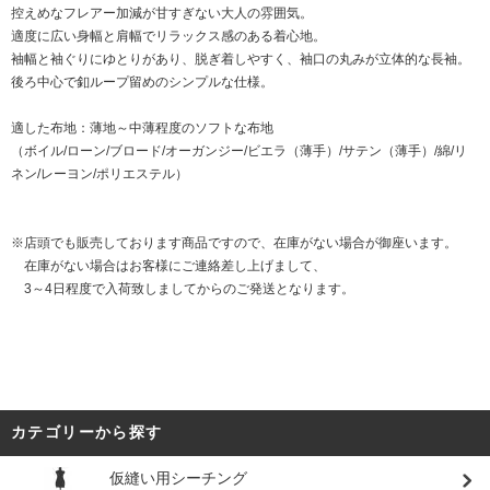
控えめなフレアー加減が甘すぎない大人の雰囲気。
適度に広い身幅と肩幅でリラックス感のある着心地。
袖幅と袖ぐりにゆとりがあり、脱ぎ着しやすく、袖口の丸みが立体的な長袖。
後ろ中心で釦ループ留めのシンプルな仕様。
適した布地：薄地～中薄程度のソフトな布地
（ボイル/ローン/ブロード/オーガンジー/ビエラ（薄手）/サテン（薄手）/綿/リ
ネン/レーヨン/ポリエステル）
※店頭でも販売しております商品ですので、在庫がない場合が御座います。
在庫がない場合はお客様にご連絡差し上げまして、
3～4日程度で入荷致しましてからのご発送となります。
カテゴリーから探す
仮縫い用シーチング