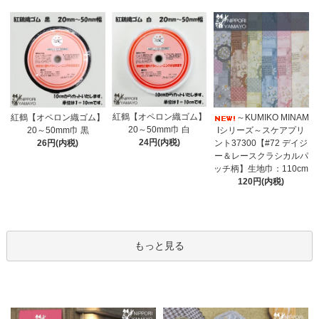
紅鶴【オペロン織ゴム】
紅鶴【オペロン織ゴム】
～KUMIKO MINAM
20～50mm巾 白
20～50mm巾 黒
Iシリーズ～スケアプリ
24円(内税)
26円(内税)
ント37300【#72 デイジ
ー＆レースクラシカルパ
ッチ柄】生地巾：110cm
120円(内税)
もっと見る