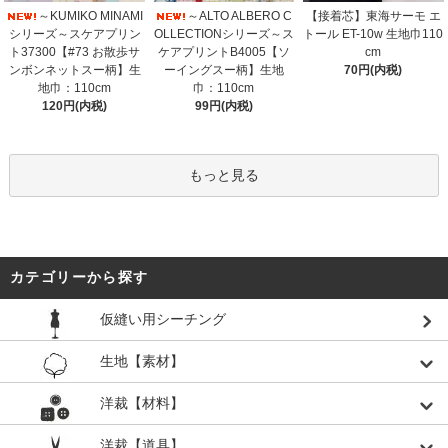
～KUMIKO MINAMI
～ALTO ALBERO C
【接着芯】東海サーモ エ
シリーズ～スケアプリン
OLLECTIONシリーズ～ス
トール ET-10w 生地巾110
ト37300【#73 お散歩サ
ケアプリントB4005【ソ
cm
ンボンネットスー柄】生
ーイングスー柄】生地
70円(内税)
地巾：110cm
巾：110cm
120円(内税)
99円(内税)
もっと見る
カテゴリーから探す
仮縫い用シーチング
生地【素材】
洋裁【材料】
洋裁【道具】