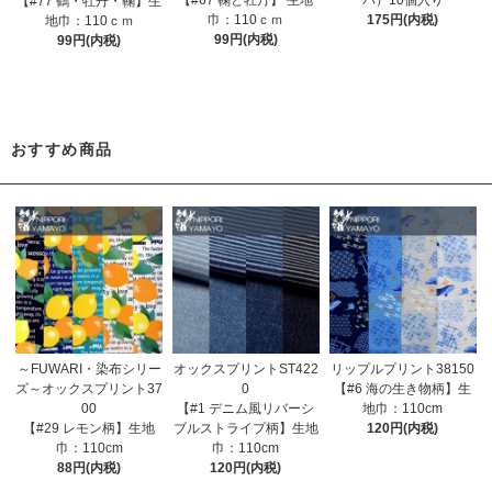
【#67 鞠と牡丹】 生地
パ）10個入り
【#77 鶴・牡丹・鞠】生
巾：110ｃｍ
175円(内税)
地巾：110ｃｍ
99円(内税)
99円(内税)
おすすめ商品
～FUWARI・染布シリー
オックスプリントST422
リップルプリント38150
ズ～オックスプリント37
0
【#6 海の生き物柄】生
00
【#1 デニム風リバーシ
地巾：110cm
【#29 レモン柄】生地
ブルストライプ柄】生地
120円(内税)
巾：110cm
巾：110cm
88円(内税)
120円(内税)