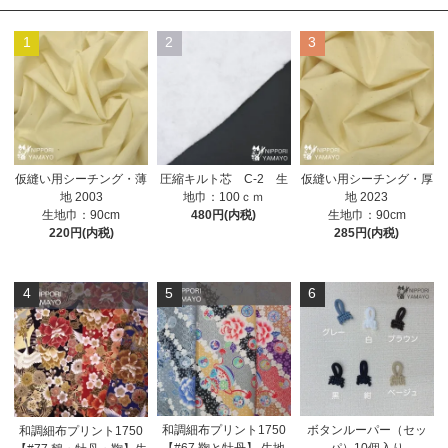
1
2
3
仮縫い用シーチング・薄
圧縮キルト芯 C-2 生
仮縫い用シーチング・厚
地 2003
地巾：100ｃｍ
地 2023
生地巾：90cm
480円(内税)
生地巾：90cm
220円(内税)
285円(内税)
4
5
6
和調細布プリント1750
ボタンルーパー（セッ
和調細布プリント1750