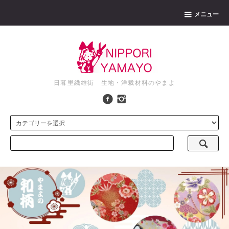
メニュー
日暮里繊維街 生地・洋裁材料のやまよ