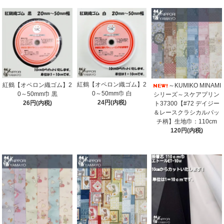
紅鶴【オペロン織ゴム】2
紅鶴【オペロン織ゴム】2
～KUMIKO MINAMI
0～50mm巾 白
0～50mm巾 黒
シリーズ～スケアプリン
24円(内税)
26円(内税)
ト37300【#72 デイジー
＆レースクラシカルパッ
チ柄】生地巾：110cm
120円(内税)