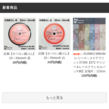
新着商品
紅鶴【オペロン織ゴム】
紅鶴【オペロン織ゴム】
～KUMIKO MINAM
20～50mm巾 白
20～50mm巾 黒
Iシリーズ～スケアプリ
24円(内税)
26円(内税)
ント37300【#72 デイジ
ー＆レースクラシカルパ
ッチ柄】生地巾：110cm
120円(内税)
もっと見る