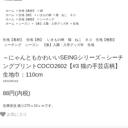
ホーム
>
生地【素材】
>
綿
ホーム
>
生地【柄】
>
いきもの柄
>
猫 ねこ ネコ
ホーム
>
生地【種類】
>
シーチング
ホーム
>
シーズン
>
【春】入園・入学グッズ🌸
>
生地
生地【素材】
生地【柄】
いきもの柄
猫 ねこ ネコ
生地【種類】
シーチング
シーズン
【春】入園・入学グッズ🌸
生地
～にゃんともかわいいSEINGシリーズ～シーチ
ングプリントCOCO2602【#3 猫の手芸店柄】
生地巾：110cm
192100142
88円(内税)
在庫状況 残り275ｘ10ｃｍです。
お気に入り