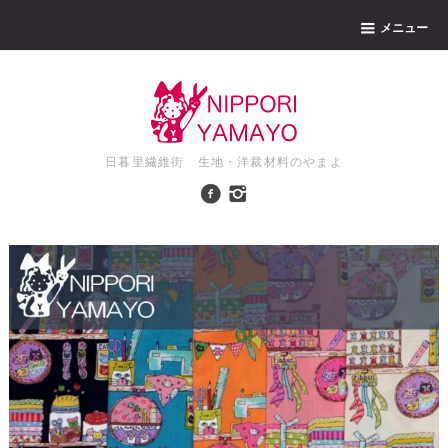
メニュー
日暮里繊維街 生地・洋裁材料のやまよ