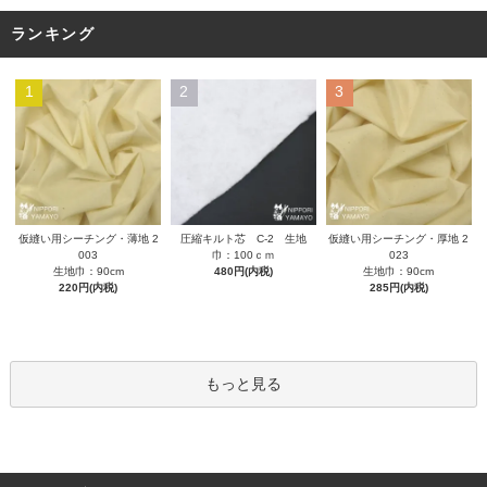
ランキング
1
2
3
圧縮キルト芯 C-2 生地
仮縫い用シーチング・薄地 2
仮縫い用シーチング・厚地 2
巾：100ｃｍ
003
023
480円(内税)
生地巾：90cm
生地巾：90cm
220円(内税)
285円(内税)
もっと見る