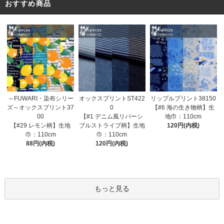
おすすめ商品
オックスプリントST422
～FUWARI・染布シリー
リップルプリント38150
0
ズ～オックスプリント37
【#6 海の生き物柄】生
【#1 デニム風リバーシ
00
地巾：110cm
ブルストライプ柄】生地
【#29 レモン柄】生地
120円(内税)
巾：110cm
巾：110cm
120円(内税)
88円(内税)
もっと見る