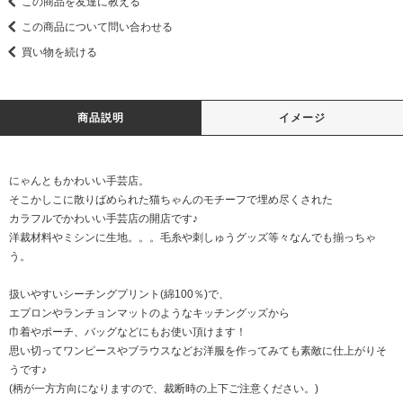
この商品を友達に教える
この商品について問い合わせる
買い物を続ける
商品説明
イメージ
にゃんともかわいい手芸店。
そこかしこに散りばめられた猫ちゃんのモチーフで埋め尽くされた
カラフルでかわいい手芸店の開店です♪
洋裁材料やミシンに生地。。。毛糸や刺しゅうグッズ等々なんでも揃っちゃ
う。
扱いやすいシーチングプリント(綿100％)で、
エプロンやランチョンマットのようなキッチングッズから
巾着やポーチ、バッグなどにもお使い頂けます！
思い切ってワンピースやブラウスなどお洋服を作ってみても素敵に仕上がりそ
うです♪
(柄が一方方向になりますので、裁断時の上下ご注意ください。)