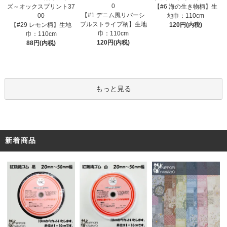
0
ズ～オックスプリント37
【#6 海の生き物柄】生
【#1 デニム風リバーシ
00
地巾：110cm
ブルストライプ柄】生地
【#29 レモン柄】生地
120円(内税)
巾：110cm
巾：110cm
120円(内税)
88円(内税)
もっと見る
新着商品