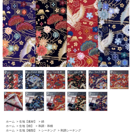
ホーム
>
生地【素材】
>
綿
ホーム
>
生地【柄】
>
和調・和柄
ホーム
>
生地【種類】
>
シーチング
>
和調シーチング