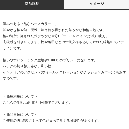
商品説明
イメージ
深みのある上品なベースカラーに、
鮮やかな桜や菊、優雅に舞う鶴が描かれた華やかな和柄生地です。
柄の随所に施された煌びやかな金彩(ゴールドのライン)が光に映え、
高級感を引き立てます。松や亀甲などの伝統文様もあしらわれた縁起の良いデ
ザインです。
扱いやすいシーチング生地(綿100％)のプリントになります。
バッグの切り替え布や、和小物、
インテリアのアクセント(ウォールデコレーションやクッションカバー)にもおす
すめです。
＜商用利用について＞
こちらの生地は商用利用可能でございます。
＜商品画像について＞
ご使用のPC環境によって色が違って見える可能性があります。