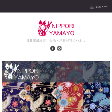
メニュー
日暮里繊維街 生地・洋裁材料のやまよ