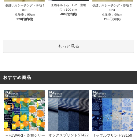
圧縮キルト芯 C-2 生地
仮縫い用シーチング・薄地 2
仮縫い用シーチング・厚地 2
巾：100ｃｍ
003
023
480円(内税)
生地巾：90cm
生地巾：90cm
220円(内税)
285円(内税)
もっと見る
おすすめ商品
オックスプリントST422
～FUWARI・染布シリー
リップルプリント38150