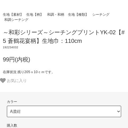
生地【素材】
生地【柄】
和調・和柄
生地【種類】
シーチング
和調シーチング
～和彩シリーズ～シーチングプリントYK-02【#
5 蒼鶴花宴柄】生地巾：110cm
192234032
99円(内税)
在庫状況 残り205ｘ10ｃｍです。
お気に入り
カラー
購入数