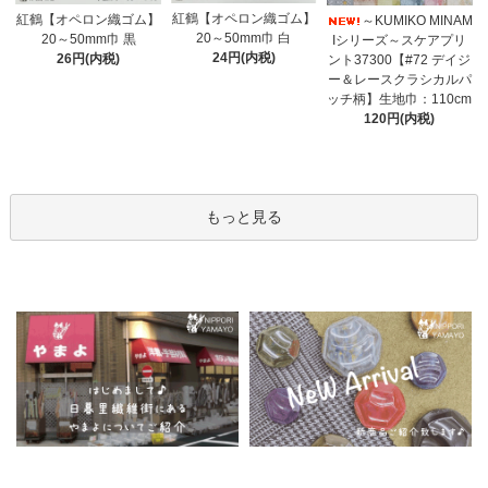
紅鶴【オペロン織ゴム】
紅鶴【オペロン織ゴム】
～KUMIKO MINAM
20～50mm巾 白
20～50mm巾 黒
Iシリーズ～スケアプリ
24円(内税)
26円(内税)
ント37300【#72 デイジ
ー＆レースクラシカルパ
ッチ柄】生地巾：110cm
120円(内税)
もっと見る