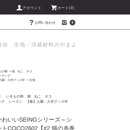
アカウント
カート(
0
)
お問い合わせ
維街 生地・洋裁材料のやまよ
もの柄
>
猫 ねこ ネコ
ーチング
入園・入学グッズ🌸
>
生地
】
いきもの柄
猫 ねこ ネコ
ング
シーズン
【春】入園・入学グッズ🌸
わいいSEINGシリーズ～シ
COCO2602【#2 猫の糸巻