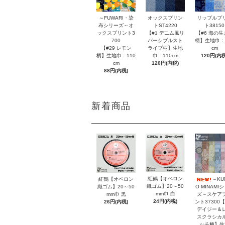
～FUWARI・染
オックスプリン
リップルプ
布シリーズ～オ
トST4220
ト38150
ックスプリント3
【#1 デニム風リ
【#6 海の生
700
バーシブルスト
柄】生地巾：
【#29 レモン
ライプ柄】生地
cm
柄】生地巾：110
巾：110cm
120円(内税
cm
120円(内税)
88円(内税)
新着商品
紅鶴【オペロン
紅鶴【オペロン
～KU
織ゴム】20～50
織ゴム】20～50
O MINAMI
mm巾 白
mm巾 黒
ズ～スケア
24円(内税)
26円(内税)
ント37300【
デイジー＆
スクラシカ
ッチ柄】生