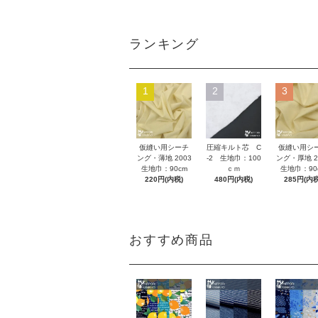
ランキング
1
2
3
仮縫い用シーチ
圧縮キルト芯 C
仮縫い用シ
ング・薄地 2003
-2 生地巾：100
ング・厚地 2
生地巾：90cm
ｃｍ
生地巾：90
220円(内税)
480円(内税)
285円(内税
おすすめ商品