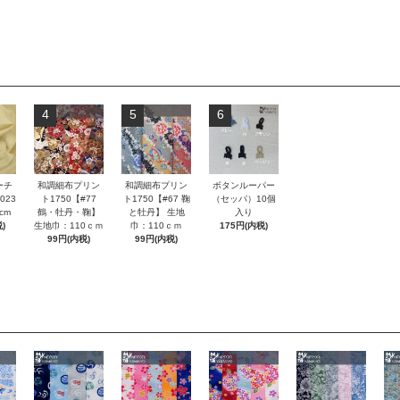
4
5
6
ーチ
和調細布プリン
和調細布プリン
ボタンルーパー
023
ト1750【#77
ト1750【#67 鞠
（セッパ）10個
cm
鶴・牡丹・鞠】
と牡丹】 生地
入り
)
生地巾：110ｃｍ
巾：110ｃｍ
175円(内税)
99円(内税)
99円(内税)