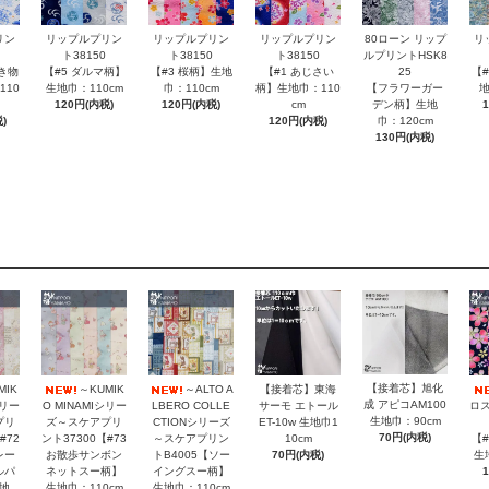
80ローン リップ
リン
リップルプリン
リップルプリン
リップルプリン
リ
ルプリントHSK8
ト38150
ト38150
ト38150
25
き物
【#5 ダルマ柄】
【#3 桜柄】生地
【#1 あじさい
【
【フラワーガー
110
生地巾：110cm
巾：110cm
柄】生地巾：110
地
デン柄】生地
120円(内税)
120円(内税)
cm
巾：120cm
)
120円(内税)
130円(内税)
【接着芯】旭化
MIK
～KUMIK
～ALTO A
【接着芯】東海
成 アピコAM100
シリー
O MINAMIシリー
LBERO COLLE
サーモ エトール
ロス
生地巾：90cm
プリ
ズ～スケアプリ
CTIONシリーズ
ET-10w 生地巾1
70円(内税)
#72
ント37300【#73
～スケアプリン
10cm
【
レー
お散歩サンボン
トB4005【ソー
70円(内税)
生
ルパ
ネットスー柄】
イングスー柄】
地
生地巾：110cm
生地巾：110cm