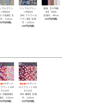
無地 【11号帆
ップルプリン
リップルプリン
布】 5500
トR9034
トR9034
生地巾：90cm
#2 小花柄】生
【#3 フラワーガ
110円(内税)
巾：110cm
ーデン柄】生地
130円(内税)
巾：110cm
130円(内税)
サザンク
サザンク
プリント102
ロスプリント102
6-1110
6-1110
#2 大輪桜柄】
【#1 椿柄】生地
地巾：110cm
巾：110cm
120円(内税)
120円(内税)