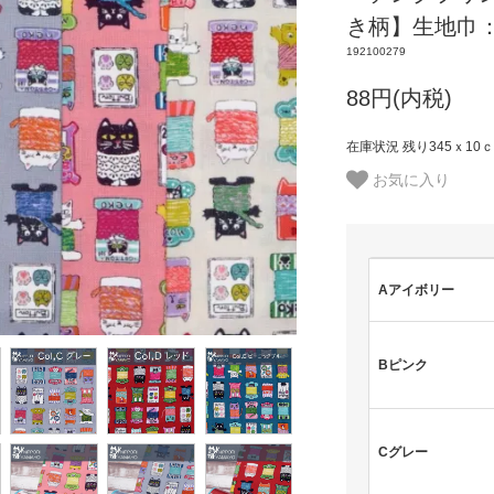
き柄】生地巾：1
192100279
88円(内税)
在庫状況 残り345ｘ10
お気に入り
Aアイボリー
Bピンク
Cグレー