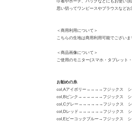
巾着やポーチ、バッグなどにもお使い頂
思い切ってワンピースやブラウスなどお
＜商用利用について＞
こちらの生地は商用利用可能でございま
＜商品画像について＞
ご使用のモニター(スマホ・タブレット・
お勧めの糸
col,Aアイボリー→→→→フジックス シ
col,Bピンク→→→→→→フジックス シ
col,Cグレー→→→→→→フジックス シ
col,Dレッド→→→→→→フジックス シ
col,Eピーコックブルー→フジックス シ