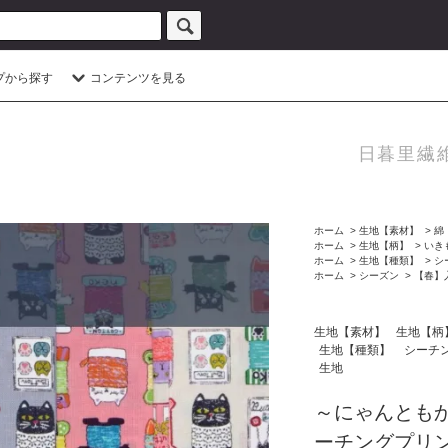
プから探す
コンテンツを見る
日暮里繊
ホーム
>
生地【素材】
>
綿
ホーム
>
生地【柄】
>
いき
ホーム
>
生地【種類】
>
シ
ホーム
>
シーズン
>
【春】
生地【素材】
生地【柄
生地【種類】
シーチ
生地
～にゃんともか
ーチングプリント