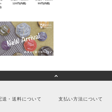
m
120円(内税)
99円(内税)
)
配送・送料について
支払い方法について