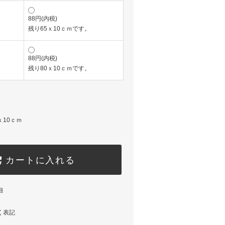
88円(内税)
残り65ｘ10ｃｍです。
88円(内税)
残り80ｘ10ｃｍです。
ｘ10ｃｍ
カートに入れる
細
く表記