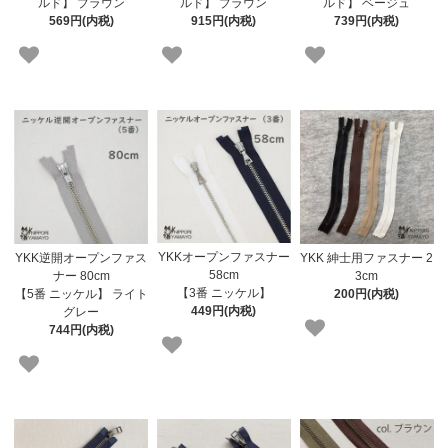
ルド】 ブラウン
ルド】 ブラウン
ルド】 ベージュ
569円(内税)
915円(内税)
739円(内税)
YKKオープンファスナー
YKK逆開オープンファス
YKK 紳士用ファスナー 2
58cm
ナー 80cm
3cm
【3番 ニッケル】
【5番 ニッケル】 ライト
200円(内税)
449円(内税)
グレー
744円(内税)