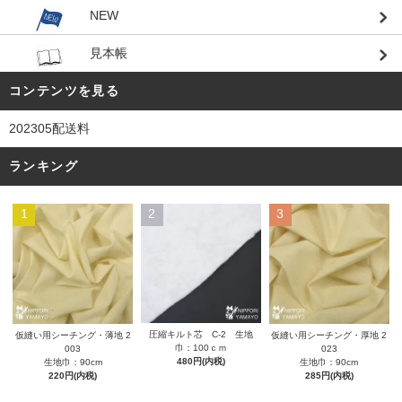
NEW
見本帳
コンテンツを見る
202305配送料
ランキング
1
2
3
圧縮キルト芯 C-2 生地
仮縫い用シーチング・薄地 2
仮縫い用シーチング・厚地 2
巾：100ｃｍ
003
023
480円(内税)
生地巾：90cm
生地巾：90cm
220円(内税)
285円(内税)