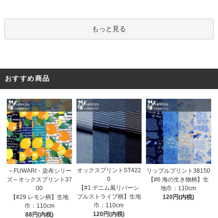
もっと見る
おすすめ商品
オックスプリントST422
～FUWARI・染布シリー
リップルプリント38150
0
ズ～オックスプリント37
【#6 海の生き物柄】生
【#1 デニム風リバーシ
00
地巾：110cm
ブルストライプ柄】生地
【#29 レモン柄】生地
120円(内税)
巾：110cm
巾：110cm
120円(内税)
88円(内税)