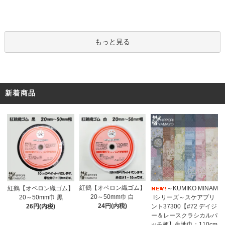
もっと見る
新着商品
紅鶴【オペロン織ゴム】
紅鶴【オペロン織ゴム】
～KUMIKO MINAM
20～50mm巾 白
20～50mm巾 黒
Iシリーズ～スケアプリ
24円(内税)
26円(内税)
ント37300【#72 デイジ
ー＆レースクラシカルパ
ッチ柄】生地巾：110cm