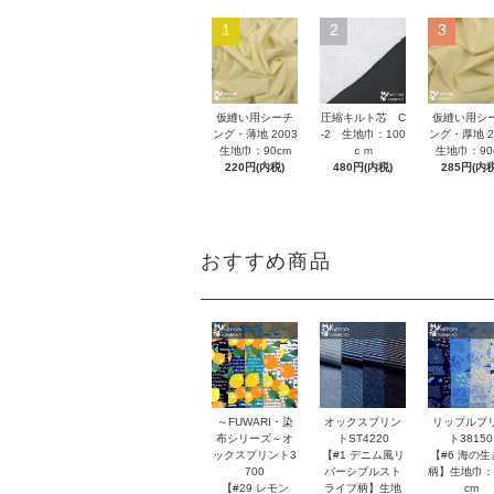
1
2
3
仮縫い用シーチ
圧縮キルト芯 C
仮縫い用シ
ング・薄地 2003
-2 生地巾：100
ング・厚地 2
生地巾：90cm
ｃｍ
生地巾：90
220円(内税)
480円(内税)
285円(内税
おすすめ商品
～FUWARI・染
オックスプリン
リップルプ
布シリーズ～オ
トST4220
ト38150
ックスプリント3
【#1 デニム風リ
【#6 海の生
700
バーシブルスト
柄】生地巾：
【#29 レモン
ライプ柄】生地
cm