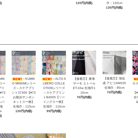
巾：120cm
)
120円(内税)
130円(内税)
【接着芯】旭化
MIK
～KUMIK
～ALTO A
【接着芯】東海
成 アピコAM100
シリー
O MINAMIシリー
LBERO COLLE
サーモ エトール
ロス
生地巾：90cm
プリ
ズ～スケアプリ
CTIONシリーズ
ET-10w 生地巾1
70円(内税)
#72
ント37300【#73
～スケアプリン
10cm
【
レー
お散歩サンボン
トB4005【ソー
70円(内税)
生
ルパ
ネットスー柄】
イングスー柄】
地
生地巾：110cm
生地巾：110cm
m
120円(内税)
99円(内税)
)