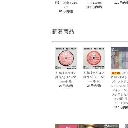
柄】生地巾：110
巾：110cm
120円(内税
cm
120円(内税)
88円(内税)
新着商品
紅鶴【オペロン
紅鶴【オペロン
～KU
織ゴム】20～50
織ゴム】20～50
O MINAMI
mm巾 白
mm巾 黒
ズ～スケア
24円(内税)
26円(内税)
ント37300【
デイジー＆
スクラシカ
ッチ柄】生
巾：110c
120円(内税