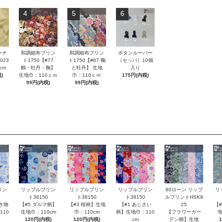
4
5
6
ーチ
和調細布プリン
和調細布プリン
ボタンルーパー
023
ト1750【#77
ト1750【#67 鞠
（セッパ）10個
cm
鶴・牡丹・鞠】
と牡丹】 生地
入り
)
生地巾：110ｃｍ
巾：110ｃｍ
175円(内税)
99円(内税)
99円(内税)
80ローン リップ
リン
リップルプリン
リップルプリン
リップルプリン
リ
ルプリントHSK8
ト38150
ト38150
ト38150
25
き物
【#5 ダルマ柄】
【#3 桜柄】生地
【#1 あじさい
【
【フラワーガー
110
生地巾：110cm
巾：110cm
柄】生地巾：110
地
デン柄】生地
120円(内税)
120円(内税)
cm