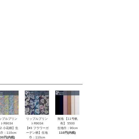
無地 【11号帆
ップルプリン
リップルプリン
布】 5500
トR9034
トR9034
生地巾：90cm
#2 小花柄】生
【#3 フラワーガ
110円(内税)
巾：110cm
ーデン柄】生地
130円(内税)
巾：110cm