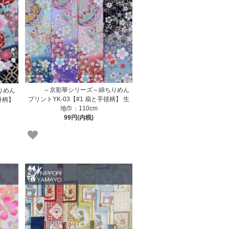
～京彩華シリーズ～綿ちりめん
りめん
プリントYK-03【#1 扇と手毬柄】 生
丹柄】
地巾：110cm
99円(内税)