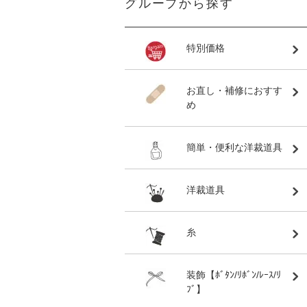
グループから探す
特別価格
お直し・補修におすす
め
簡単・便利な洋裁道具
洋裁道具
糸
装飾【ﾎﾞﾀﾝ/ﾘﾎﾞﾝ/ﾚｰｽ/ﾘ
ﾌﾞ】