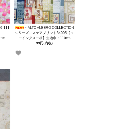
-111
～ALTO ALBERO COLLECTION
シリーズ～スケアプリントB4005【ソ
cm
ーイングスー柄】生地巾：110cm
99円(内税)