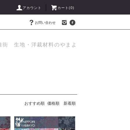
アカウント
カート(
0
)
お問い合わせ
維街 生地・洋裁材料のやまよ
おすすめ順
価格順
新着順