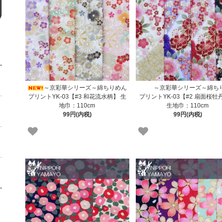
～京彩華シリーズ～綿ちりめん
～京彩華シリーズ～綿ち
プリントYK-03【#3 和花流水柄】 生
プリントYK-03【#2 扇面桜牡
地巾：110cm
生地巾：110cm
99円(内税)
99円(内税)