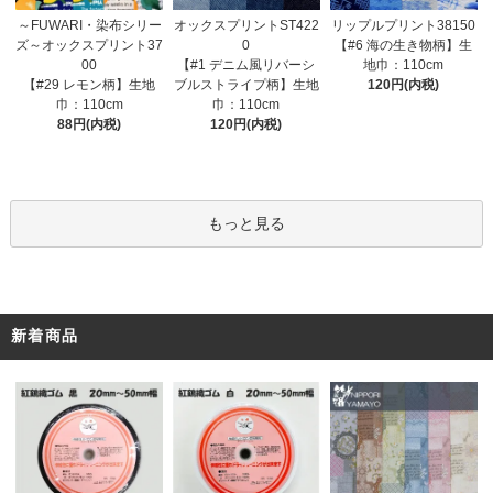
オックスプリントST422
～FUWARI・染布シリー
リップルプリント38150
0
ズ～オックスプリント37
【#6 海の生き物柄】生
【#1 デニム風リバーシ
00
地巾：110cm
ブルストライプ柄】生地
【#29 レモン柄】生地
120円(内税)
巾：110cm
巾：110cm
120円(内税)
88円(内税)
もっと見る
新着商品