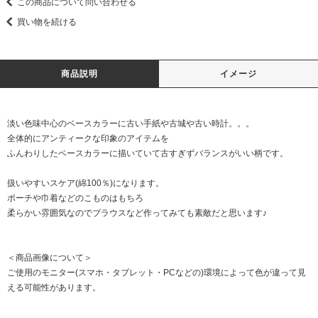
この商品について問い合わせる
買い物を続ける
商品説明
イメージ
淡い色味中心のベースカラーに古い手紙や古城や古い時計。。。
全体的にアンティークな印象のアイテムを
ふんわりしたベースカラーに描いていて古すぎずバランスがいい柄です。
扱いやすいスケア(綿100％)になります。
ポーチや巾着などのこものはもちろ
柔らかい雰囲気なのでブラウスなど作ってみても素敵だと思います♪
＜商品画像について＞
ご使用のモニター(スマホ・タブレット・PCなどの)環境によって色が違って見
える可能性があります。