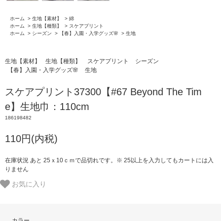
ホーム
>
生地【素材】
>
綿
ホーム
>
生地【種類】
>
スケアプリント
ホーム
>
シーズン
>
【春】入園・入学グッズ🌸
>
生地
生地【素材】
生地【種類】
スケアプリント
シーズン
【春】入園・入学グッズ🌸
生地
スケアプリント37300【#67 Beyond The Tim
e】生地巾：110cm
186198482
110円(内税)
在庫状況 あと 25ｘ10ｃｍで品切れです。※ 25以上を入力してもカートには入
りません
お気に入り
カラー