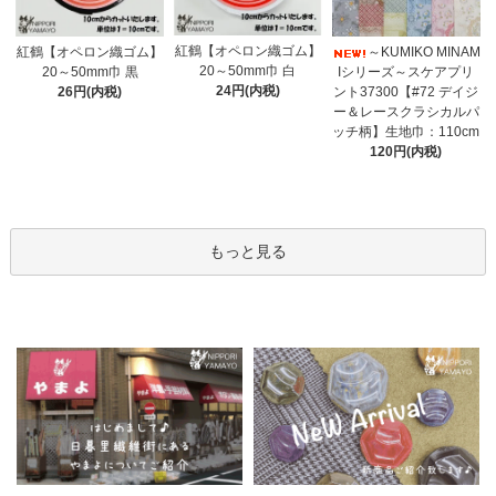
紅鶴【オペロン織ゴム】
紅鶴【オペロン織ゴム】
～KUMIKO MINAM
20～50mm巾 白
20～50mm巾 黒
Iシリーズ～スケアプリ
24円(内税)
26円(内税)
ント37300【#72 デイジ
ー＆レースクラシカルパ
ッチ柄】生地巾：110cm
120円(内税)
もっと見る