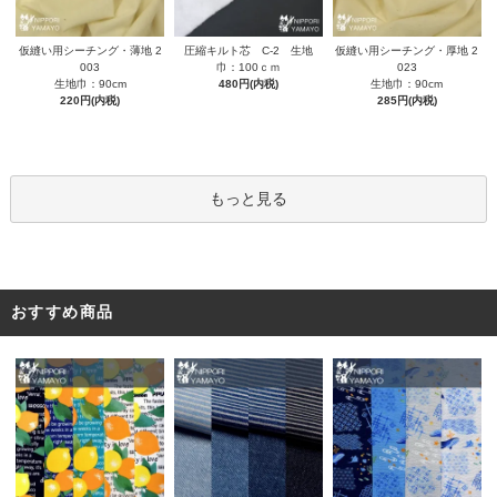
圧縮キルト芯 C-2 生地
仮縫い用シーチング・薄地 2
仮縫い用シーチング・厚地 2
巾：100ｃｍ
003
023
480円(内税)
生地巾：90cm
生地巾：90cm
220円(内税)
285円(内税)
もっと見る
おすすめ商品