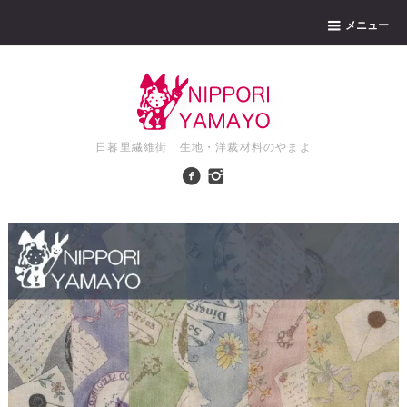
メニュー
日暮里繊維街 生地・洋裁材料のやまよ