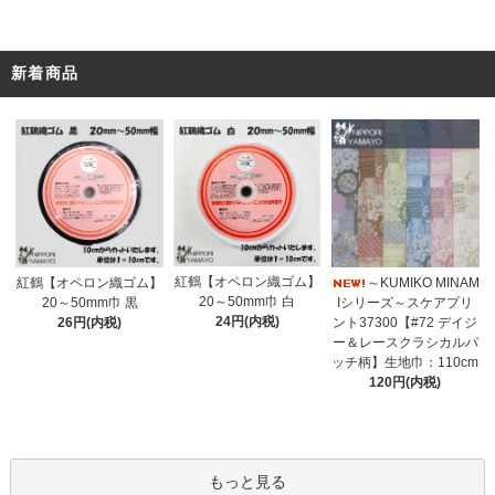
新着商品
紅鶴【オペロン織ゴム】
紅鶴【オペロン織ゴム】
～KUMIKO MINAM
20～50mm巾 白
20～50mm巾 黒
Iシリーズ～スケアプリ
24円(内税)
26円(内税)
ント37300【#72 デイジ
ー＆レースクラシカルパ
ッチ柄】生地巾：110cm
120円(内税)
もっと見る