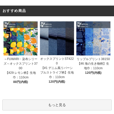
おすすめ商品
オックスプリントST422
～FUWARI・染布シリー
リップルプリント38150
0
ズ～オックスプリント37
【#6 海の生き物柄】生
【#1 デニム風リバーシ
00
地巾：110cm
ブルストライプ柄】生地
【#29 レモン柄】生地
120円(内税)
巾：110cm
巾：110cm
120円(内税)
88円(内税)
もっと見る