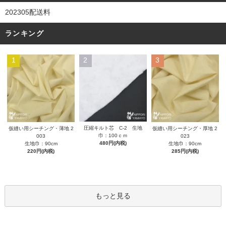
202305配送料
ランキング
1
2
3
圧縮キルト芯 C-2 生地
仮縫い用シーチング・薄地 2
仮縫い用シーチング・厚地 2
巾：100ｃｍ
003
023
480円(内税)
生地巾：90cm
生地巾：90cm
220円(内税)
285円(内税)
もっと見る