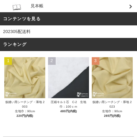
見本帳
コンテンツを見る
202305配送料
ランキング
1
2
3
圧縮キルト芯 C-2 生地
仮縫い用シーチング・薄地 2
仮縫い用シーチング・厚地 2
巾：100ｃｍ
003
023
480円(内税)
生地巾：90cm
生地巾：90cm
220円(内税)
285円(内税)