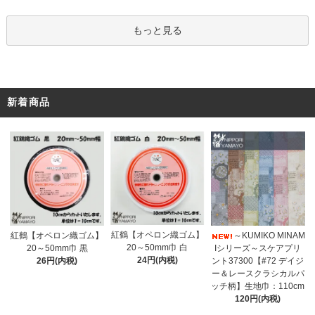
もっと見る
新着商品
紅鶴【オペロン織ゴム】
紅鶴【オペロン織ゴム】
～KUMIKO MINAM
20～50mm巾 白
20～50mm巾 黒
Iシリーズ～スケアプリ
24円(内税)
26円(内税)
ント37300【#72 デイジ
ー＆レースクラシカルパ
ッチ柄】生地巾：110cm
120円(内税)