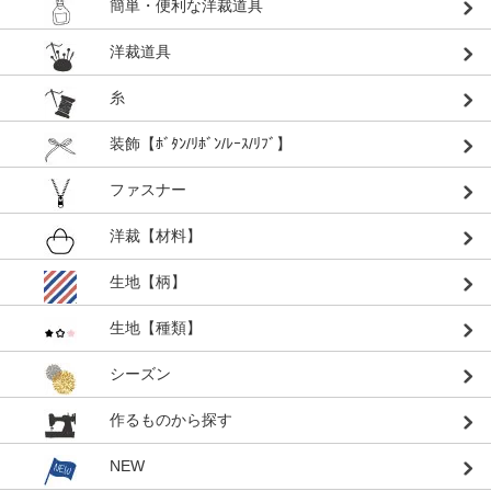
簡単・便利な洋裁道具
洋裁道具
糸
装飾【ﾎﾞﾀﾝ/ﾘﾎﾞﾝ/ﾚｰｽ/ﾘﾌﾞ】
ファスナー
洋裁【材料】
生地【柄】
生地【種類】
シーズン
作るものから探す
NEW