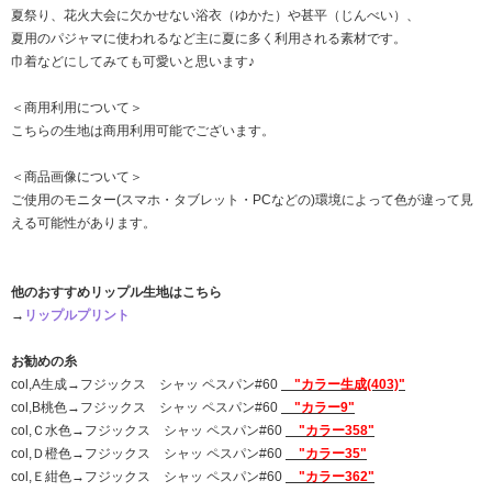
夏祭り、花火大会に欠かせない浴衣（ゆかた）や甚平（じんべい）、
夏用のパジャマに使われるなど主に夏に多く利用される素材です。
巾着などにしてみても可愛いと思います♪
＜商用利用について＞
こちらの生地は商用利用可能でございます。
＜商品画像について＞
ご使用のモニター(スマホ・タブレット・PCなどの)環境によって色が違って見
える可能性があります。
他のおすすめリップル生地はこちら
→
リップルプリント
お勧めの糸
col,A生成→フジックス シャッ ペスパン#60
"カラー生成(403)"
col,B桃色→フジックス シャッ ペスパン#60
"カラー9"
col,Ｃ水色→フジックス シャッ ペスパン#60
"カラー358"
col,Ｄ橙色→フジックス シャッ ペスパン#60
"カラー35"
col,Ｅ紺色→フジックス シャッ ペスパン#60
"カラー362"