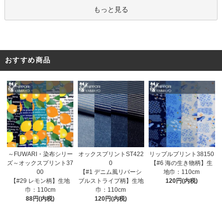
もっと見る
おすすめ商品
オックスプリントST422
～FUWARI・染布シリー
リップルプリント38150
0
ズ～オックスプリント37
【#6 海の生き物柄】生
【#1 デニム風リバーシ
00
地巾：110cm
ブルストライプ柄】生地
【#29 レモン柄】生地
120円(内税)
巾：110cm
巾：110cm
120円(内税)
88円(内税)