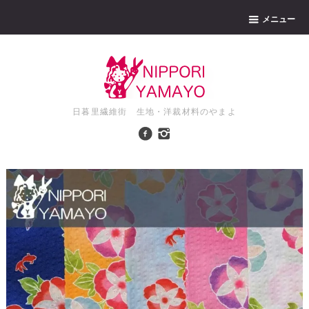
メニュー
日暮里繊維街 生地・洋裁材料のやまよ