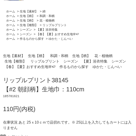
ホーム
>
生地【素材】
>
綿
ホーム
>
生地【柄】
>
和調・和柄
ホーム
>
生地【柄】
>
花・植物柄
ホーム
>
生地【種類】
>
リップルプリント
ホーム
>
シーズン
>
【夏】浴衣特集
ホーム
>
シーズン
>
【春】【夏】おすすめ生地🌸🍉
ホーム
>
作るものから探す
>
ゆかた・じんべい
生地【素材】
生地【柄】
和調・和柄
生地【柄】
花・植物柄
生地【種類】
リップルプリント
シーズン
【夏】浴衣特集
シーズン
【春】【夏】おすすめ生地🌸🍉
作るものから探す
ゆかた・じんべい
リップルプリント38145
【#2 朝顔柄】生地巾：110cm
185781621
110円(内税)
在庫状況 あと 25ｘ10ｃｍで品切れです。※ 25以上を入力してもカートには入
りません