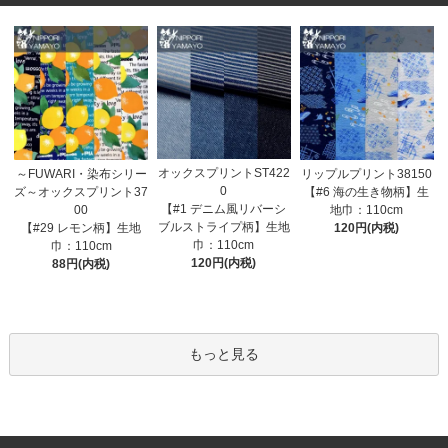
オックスプリントST422
～FUWARI・染布シリー
リップルプリント38150
0
ズ～オックスプリント37
【#6 海の生き物柄】生
【#1 デニム風リバーシ
00
地巾：110cm
ブルストライプ柄】生地
【#29 レモン柄】生地
120円(内税)
巾：110cm
巾：110cm
120円(内税)
88円(内税)
もっと見る