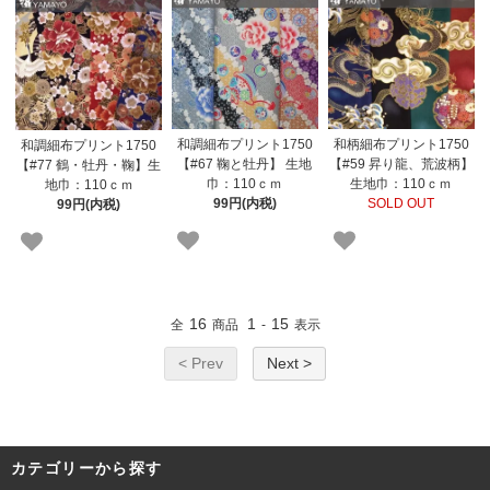
和調細布プリント1750
和柄細布プリント1750
和調細布プリント1750
【#67 鞠と牡丹】 生地
【#59 昇り龍、荒波柄】
【#77 鶴・牡丹・鞠】生
巾：110ｃｍ
生地巾：110ｃｍ
地巾：110ｃｍ
99円(内税)
SOLD OUT
99円(内税)
16
1
15
全
商品
-
表示
< Prev
Next >
カテゴリーから探す