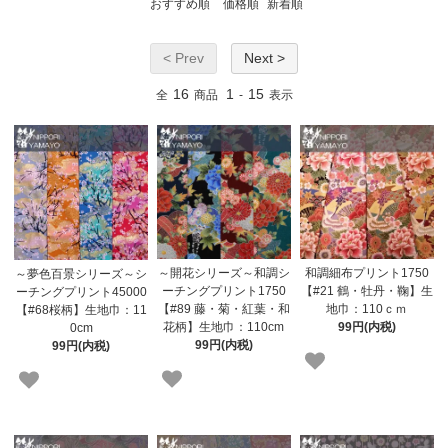
おすすめ順
価格順
新着順
< Prev
Next >
16
1
15
全
商品
-
表示
～開花シリーズ～和調シ
和調細布プリント1750
～夢色百景シリーズ～シ
ーチングプリント1750
【#21 鶴・牡丹・鞠】生
ーチングプリント45000
【#89 藤・菊・紅葉・和
地巾：110ｃｍ
【#68桜柄】生地巾：11
花柄】生地巾：110cm
99円(内税)
0cm
99円(内税)
99円(内税)