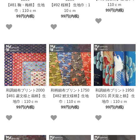
110ｃｍ
【#81 鞠・梅柄】 生地
【#92 桜柄】 生地巾：1
99円(内税)
巾：110ｃｍ
10ｃｍ
99円(内税)
99円(内税)
和調細布プリント2000
和柄細布プリント1750
和調細布プリント1950
【#81 菱文様と扇柄】生
【#82 鯉文様柄】生地
【#201 昇天龍と鶴】 生
地巾：110ｃｍ
巾：110ｃｍ
地巾：110ｃｍ
99円(内税)
99円(内税)
99円(内税)