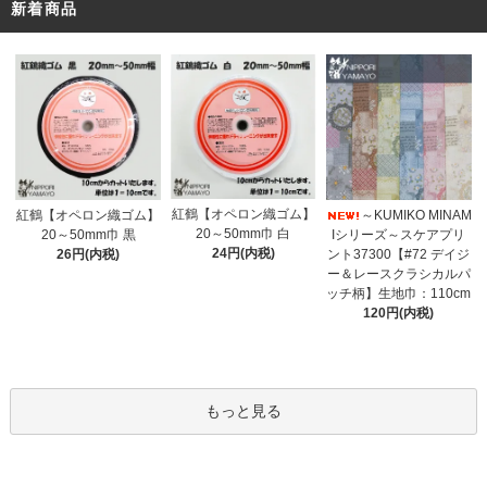
新着商品
紅鶴【オペロン織ゴム】
紅鶴【オペロン織ゴム】
～KUMIKO MINAM
20～50mm巾 白
20～50mm巾 黒
Iシリーズ～スケアプリ
24円(内税)
26円(内税)
ント37300【#72 デイジ
ー＆レースクラシカルパ
ッチ柄】生地巾：110cm
120円(内税)
もっと見る