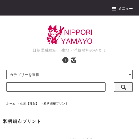
メニュー
日暮里繊維街 生地・洋裁材料のやまよ
ホーム
>
生地【種類】
>
和柄細布プリント
和柄細布プリント