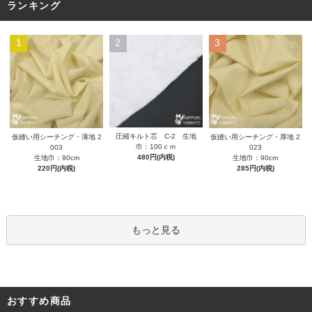
ランキング
1
2
3
圧縮キルト芯 C-2 生地
仮縫い用シーチング・薄地 2
仮縫い用シーチング・厚地 2
巾：100ｃｍ
003
023
480円(内税)
生地巾：90cm
生地巾：90cm
220円(内税)
285円(内税)
もっと見る
おすすめ商品