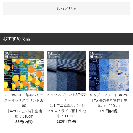
もっと見る
おすすめ商品
オックスプリントST422
～FUWARI・染布シリー
リップルプリント38150
0
ズ～オックスプリント37
【#6 海の生き物柄】生
【#1 デニム風リバーシ
00
地巾：110cm
ブルストライプ柄】生地
【#29 レモン柄】生地
120円(内税)
巾：110cm
巾：110cm
120円(内税)
88円(内税)