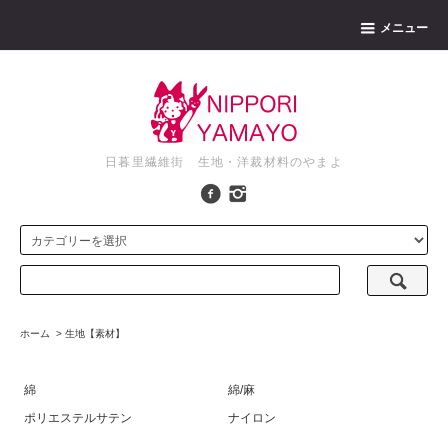
メニュー
日暮里繊維街 生地・洋裁材料のやまよ
ホーム
>
生地【素材】
綿
綿/麻
ポリエステルサテン
ナイロン