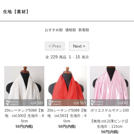
生地【素材】
おすすめ順
価格順
新着順
< Prev
Next >
229
1
15
全
商品
-
表示
20sシーチング5088【無
20sシーチング5088【無
ポリエステルサテン100
地 col,500】生地巾：9
地 col,563】生地巾：9
0
0cm
0cm
【無地 col,2(薄ピンク)】
50円(内税)
50円(内税)
生地巾：115cm
56円(内税)