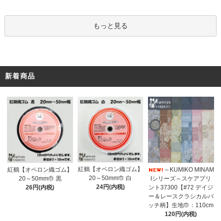
もっと見る
新着商品
紅鶴【オペロン織ゴム】
紅鶴【オペロン織ゴム】
～KUMIKO MINAM
20～50mm巾 白
20～50mm巾 黒
Iシリーズ～スケアプリ
24円(内税)
26円(内税)
ント37300【#72 デイジ
ー＆レースクラシカルパ
ッチ柄】生地巾：110cm
120円(内税)