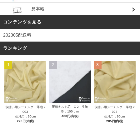
見本帳
コンテンツを見る
202305配送料
ランキング
1
2
3
圧縮キルト芯 C-2 生地
仮縫い用シーチング・薄地 2
仮縫い用シーチング・厚地 2
巾：100ｃｍ
003
023
480円(内税)
生地巾：90cm
生地巾：90cm
220円(内税)
285円(内税)