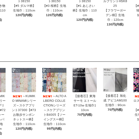
ルプリントHSK8
ト38150
ト38150
ト38150
25
き物
【#5 ダルマ柄】
【#3 桜柄】生地
【#1 あじさい
【
【フラワーガー
110
生地巾：110cm
巾：110cm
柄】生地巾：110
地
デン柄】生地
120円(内税)
120円(内税)
cm
巾：120cm
)
120円(内税)
130円(内税)
【接着芯】旭化
MIK
～KUMIK
～ALTO A
【接着芯】東海
成 アピコAM100
シリー
O MINAMIシリー
LBERO COLLE
サーモ エトール
ロス
生地巾：90cm
プリ
ズ～スケアプリ
CTIONシリーズ
ET-10w 生地巾1
70円(内税)
#72
ント37300【#73
～スケアプリン
10cm
【
レー
お散歩サンボン
トB4005【ソー
70円(内税)
生
ルパ
ネットスー柄】
イングスー柄】
地
生地巾：110cm
生地巾：110cm
m
120円(内税)
99円(内税)
)