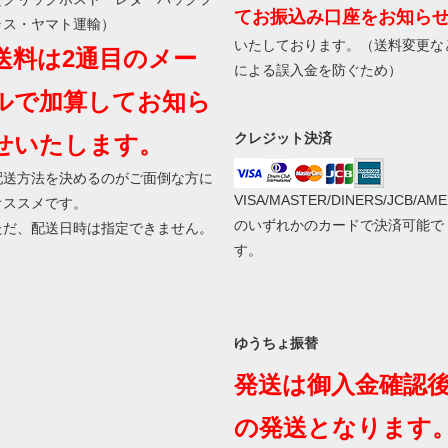
てお振込み口座をお知ら
ラス・ヤマト運輸）
いたしております。（送料変更な
送料は2通目のメー
による誤入金を防ぐため）
ルで加算してお知ら
クレジット決済
せいたします。
配送方法を決めるのがご面倒な方に
VISA/MASTER/DINERS/JCB/AME
オススメです。
のいずれかのカードで決済可能で
ただ、配送日時は指定できません。
す。
ゆうちょ振替
発送は御入金確認
の発送となります