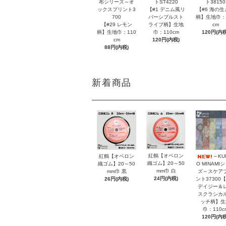
布シリーズ～オ
トST4220
ト38150
ックスプリント3
【#1 デニム風リ
【#6 海の生
700
バーシブルスト
柄】生地巾：
【#29 レモン
ライプ柄】生地
cm
柄】生地巾：110
巾：110cm
120円(内税
cm
120円(内税)
88円(内税)
新着商品
紅鶴【オペロン
紅鶴【オペロン
～KU
織ゴム】20～50
織ゴム】20～50
O MINAMI
mm巾 白
mm巾 黒
ズ～スケア
24円(内税)
26円(内税)
ント37300【
デイジー＆
スクラシカ
ッチ柄】生
巾：110c
120円(内税