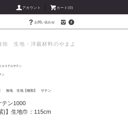
アカウント
カート(
0
)
お問い合わせ
維街 生地・洋裁材料のやまよ
リエステルサテン
テン
】
無地
生地【種類】
サテン
テン1000
8(紫)】生地巾：115cm