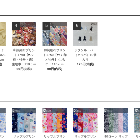
4
5
6
ーチ
和調細布プリン
和調細布プリン
ボタンルーパー
023
ト1750【#77
ト1750【#67 鞠
（セッパ）10個
cm
鶴・牡丹・鞠】
と牡丹】 生地
入り
)
生地巾：110ｃｍ
巾：110ｃｍ
175円(内税)
99円(内税)
99円(内税)
80ローン リップ
リン
リップルプリン
リップルプリン
リップルプリン
リ