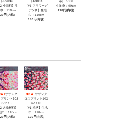
布】 5500
トR9034
トR9034
生地巾：90cm
#2 小花柄】生
【#3 フラワーガ
110円(内税)
巾：110cm
ーデン柄】生地
130円(内税)
巾：110cm
130円(内税)
サザンク
サザンク
プリント102
ロスプリント102
6-1110
6-1110
#2 大輪桜柄】
【#1 椿柄】生地
地巾：110cm
巾：110cm
120円(内税)
120円(内税)