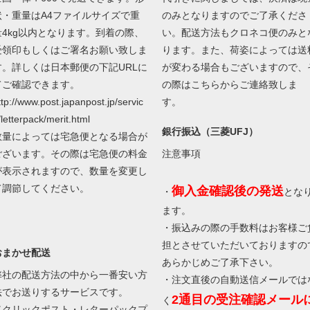
状・重量はA4ファイルサイズで重
のみとなりますのでご了承くださ
量4kg以内となります。到着の際、
い。配送方法もクロネコ便のみと
受領印もしくはご署名お願い致しま
ります。また、荷姿によっては送
す。詳しくは日本郵便の下記URLに
が変わる場合もございますので、
てご確認できます。
の際はこちらからご連絡致しま
ttp://www.post.japanpost.jp/servic
す。
/letterpack/merit.html
銀行振込（三菱UFJ）
数量によっては宅急便となる場合が
ございます。その際は宅急便の料金
注意事項
が表示されますので、数量を変更し
て調節してください。
御入金確認後の発送
・
とな
ます。
・振込みの際の手数料はお客様ご
担とさせていただいておりますの
おまかせ配送
あらかじめご了承下さい。
弊社の配送方法の中から一番安い方
・注文直後の自動送信メールでは
法でお送りするサービスです。
2通目の受注確認メール
く
（クリックポスト・レターパックプ