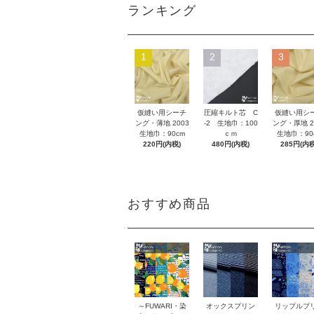
ランキング
1
2
3
仮縫い用シーチ
圧縮キルト芯 C
仮縫い用シ
ング・薄地 2003
-2 生地巾：100
ング・厚地 2
生地巾：90cm
ｃｍ
生地巾：90
220円(内税)
480円(内税)
285円(内税
おすすめ商品
～FUWARI・染
オックスプリン
リップルプ