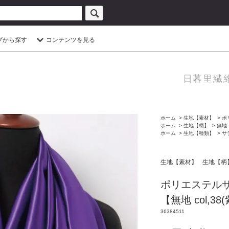
プから探す
コンテンツを見る
日暮里繊
ホーム
>
生地【素材】
>
ポ
ホーム
>
生地【柄】
>
無地
ホーム
>
生地【種類】
>
サ
生地【素材】
生地【柄
ポリエステルサ
【無地 col,3
36384511