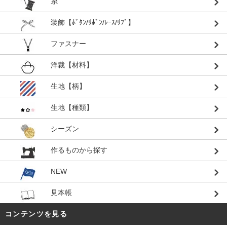
糸
装飾【ﾎﾞﾀﾝ/ﾘﾎﾞﾝ/ﾚｰｽ/ﾘﾌﾞ】
ファスナー
洋裁【材料】
生地【柄】
生地【種類】
シーズン
作るものから探す
NEW
見本帳
コンテンツを見る