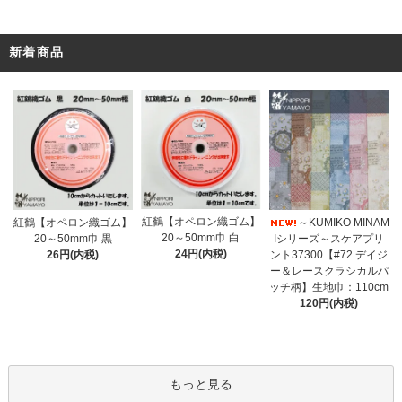
新着商品
紅鶴【オペロン織ゴム】
紅鶴【オペロン織ゴム】
～KUMIKO MINAM
20～50mm巾 白
20～50mm巾 黒
Iシリーズ～スケアプリ
24円(内税)
26円(内税)
ント37300【#72 デイジ
ー＆レースクラシカルパ
ッチ柄】生地巾：110cm
120円(内税)
もっと見る