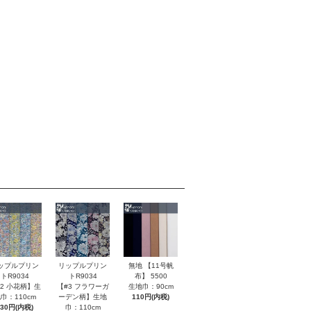
無地 【11号帆
ップルプリン
リップルプリン
布】 5500
トR9034
トR9034
生地巾：90cm
#2 小花柄】生
【#3 フラワーガ
110円(内税)
巾：110cm
ーデン柄】生地
130円(内税)
巾：110cm