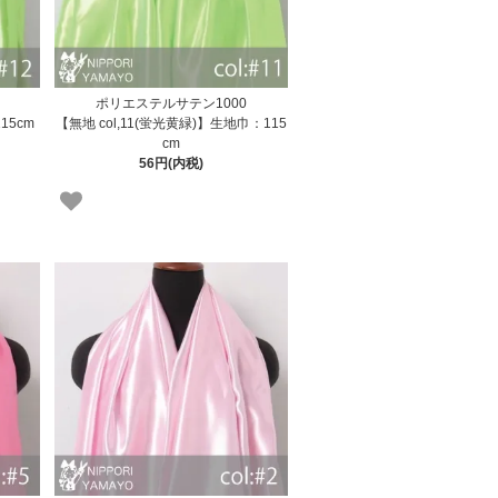
ポリエステルサテン1000
15cm
【無地 col,11(蛍光黄緑)】生地巾：115
cm
56円(内税)