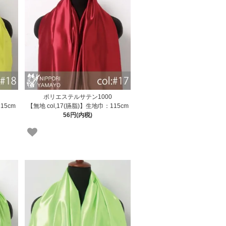
ポリエステルサテン1000
15cm
【無地 col,17(臙脂)】生地巾：115cm
56円(内税)