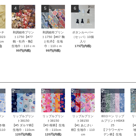
4
5
6
ーチ
和調細布プリン
和調細布プリン
ボタンルーパー
023
ト1750【#77
ト1750【#67 鞠
（セッパ）10個
cm
鶴・牡丹・鞠】
と牡丹】 生地
入り
)
生地巾：110ｃｍ
巾：110ｃｍ
175円(内税)
99円(内税)
99円(内税)
80ローン リップ
リン
リップルプリン
リップルプリン
リップルプリン
リ
ルプリントHSK8
ト38150
ト38150
ト38150
25
き物
【#5 ダルマ柄】
【#3 桜柄】生地
【#1 あじさい
【
【フラワーガー
110
生地巾：110cm
巾：110cm
柄】生地巾：110
地
デン柄】生地
120円(内税)
120円(内税)
cm