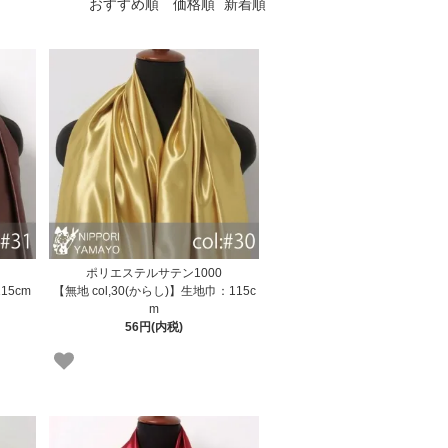
おすすめ順
価格順
新着順
ポリエステルサテン1000
15cm
【無地 col,30(からし)】生地巾：115c
m
56円(内税)