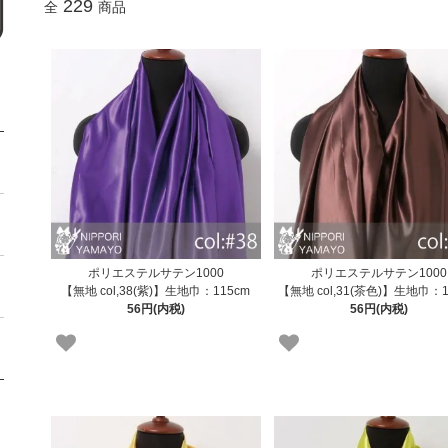
229
全
商品
ポリエステルサテン1000
ポリエステルサテン1000
【無地 col,38(紫)】生地巾：115cm
【無地 col,31(茶色)】生地巾：1
56円(内税)
56円(内税)