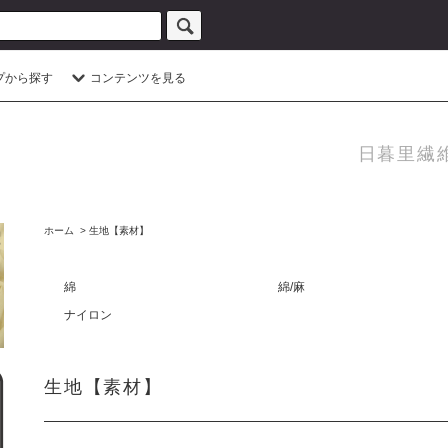
プから探す
コンテンツを見る
日暮里繊
ホーム
>
生地【素材】
綿
綿/麻
ナイロン
生地【素材】