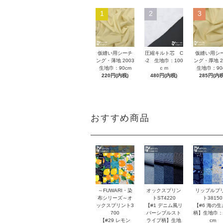
1
2
3
仮縫い用シーチ
圧縮キルト芯 C
仮縫い用シ
ング・薄地 2003
-2 生地巾：100
ング・厚地 2
生地巾：90cm
ｃｍ
生地巾：90
220円(内税)
480円(内税)
285円(内税
おすすめ商品
～FUWARI・染
オックスプリン
リップルプ
布シリーズ～オ
トST4220
ト38150
ックスプリント3
【#1 デニム風リ
【#6 海の生
700
バーシブルスト
柄】生地巾：
【#29 レモン
ライプ柄】生地
cm