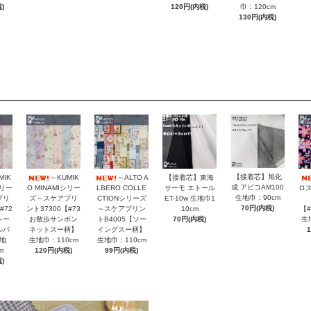
巾：120cm
)
120円(内税)
130円(内税)
【接着芯】旭化
MIK
～KUMIK
～ALTO A
【接着芯】東海
成 アピコAM100
シリー
O MINAMIシリー
LBERO COLLE
サーモ エトール
ロス
生地巾：90cm
プリ
ズ～スケアプリ
CTIONシリーズ
ET-10w 生地巾1
70円(内税)
#72
ント37300【#73
～スケアプリン
10cm
【
レー
お散歩サンボン
トB4005【ソー
70円(内税)
生
ルパ
ネットスー柄】
イングスー柄】
地
生地巾：110cm
生地巾：110cm
m
120円(内税)
99円(内税)
)