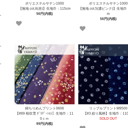
ポリエステルサテン1000
ポリエステルサテン1000
【無地 col,8(赤)】生地巾：115cm
【無地 col,5(濃ピンク)】生地巾
56円(内税)
m
56円(内税)
綿ちりめんプリント0606
リップルプリントM9500
【#89 桜吹雪 ｸﾞﾗﾃﾞｰｼｮﾝ】生地巾：11
【#3 絞り風柄】生地巾：110
0ｃｍ
SOLD OUT
99円(内税)