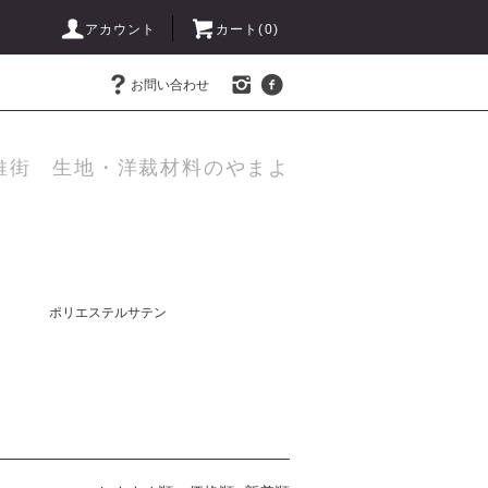
アカウント
カート(
0
)
お問い合わせ
維街 生地・洋裁材料のやまよ
ポリエステルサテン