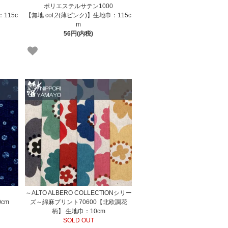
ポリエステルサテン1000
：115c
【無地 col,2(薄ピンク)】生地巾：115c
m
56円(内税)
～ALTO ALBERO COLLECTIONシリー
cm
ズ～綿麻プリント70600【北欧調花
柄】 生地巾：10cm
SOLD OUT