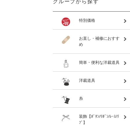
グループから探す
特別価格
お直し・補修におすす
め
簡単・便利な洋裁道具
洋裁道具
糸
装飾【ﾎﾞﾀﾝ/ﾘﾎﾞﾝ/ﾚｰｽ/ﾘ
ﾌﾞ】