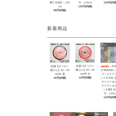
柄】生地巾：110
巾：110cm
120円(内税
cm
120円(内税)
88円(内税)
新着商品
紅鶴【オペロン
紅鶴【オペロン
～KU
織ゴム】20～50
織ゴム】20～50
O MINAMI
mm巾 白
mm巾 黒
ズ～スケア
24円(内税)
26円(内税)
ント37300【
デイジー＆
スクラシカ
ッチ柄】生
巾：110c
120円(内税