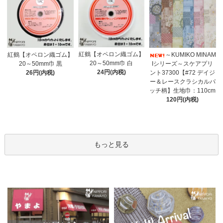
紅鶴【オペロン織ゴム】
紅鶴【オペロン織ゴム】
～KUMIKO MINAM
20～50mm巾 白
20～50mm巾 黒
Iシリーズ～スケアプリ
24円(内税)
26円(内税)
ント37300【#72 デイジ
ー＆レースクラシカルパ
ッチ柄】生地巾：110cm
120円(内税)
もっと見る