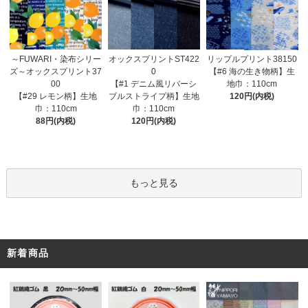
オックスプリントST422
～FUWARI・染布シリー
リップルプリント38150
0
ズ～オックスプリント37
【#6 海の生き物柄】生
【#1 デニム風リバーシ
00
地巾：110cm
ブルストライプ柄】生地
【#29 レモン柄】生地
120円(内税)
巾：110cm
巾：110cm
120円(内税)
88円(内税)
もっと見る
新着商品