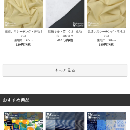
圧縮キルト芯 C-2 生地
仮縫い用シーチング・薄地 2
仮縫い用シーチング・厚地 2
巾：100ｃｍ
003
023
480円(内税)
生地巾：90cm
生地巾：90cm
220円(内税)
285円(内税)
もっと見る
おすすめ商品