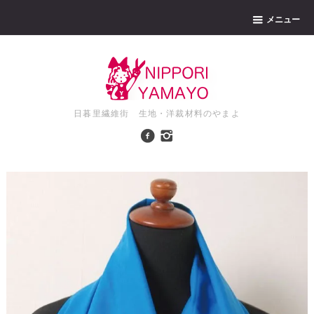
メニュー
日暮里繊維街 生地・洋裁材料のやまよ