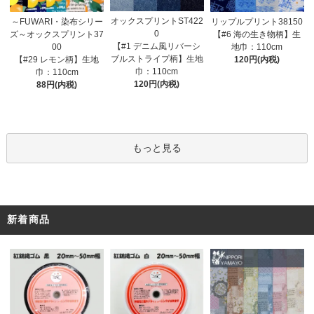
オックスプリントST422
～FUWARI・染布シリー
リップルプリント38150
0
ズ～オックスプリント37
【#6 海の生き物柄】生
【#1 デニム風リバーシ
00
地巾：110cm
ブルストライプ柄】生地
【#29 レモン柄】生地
120円(内税)
巾：110cm
巾：110cm
120円(内税)
88円(内税)
もっと見る
新着商品