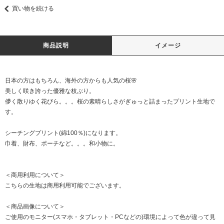
買い物を続ける
商品説明
イメージ
日本の方はもちろん、海外の方からも人気の桜🌸
美しく咲き誇った優雅な枝ぶり。
儚く散りゆく花びら。。。桜の素晴らしさがぎゅっと詰まったプリント生地で
す。
シーチングプリント(綿100％)になります。
巾着、財布、ポーチなど。。。和小物に。
＜商用利用について＞
こちらの生地は商用利用可能でございます。
＜商品画像について＞
ご使用のモニター(スマホ・タブレット・PCなどの)環境によって色が違って見