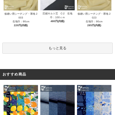
圧縮キルト芯 C-2 生地
仮縫い用シーチング・薄地 2
仮縫い用シーチング・厚地 2
巾：100ｃｍ
003
023
480円(内税)
生地巾：90cm
生地巾：90cm
220円(内税)
285円(内税)
もっと見る
おすすめ商品