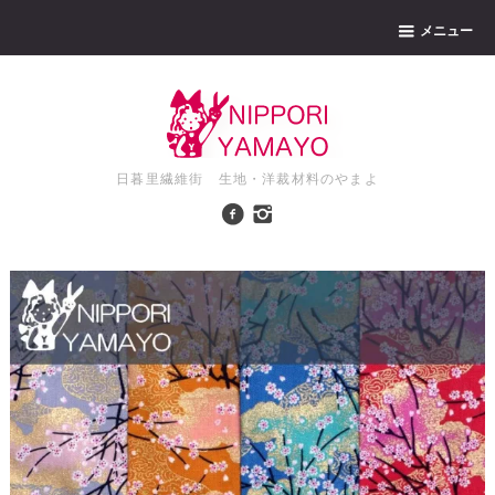
メニュー
日暮里繊維街 生地・洋裁材料のやまよ