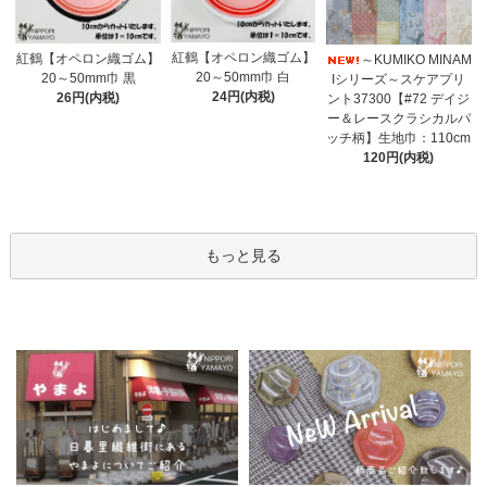
紅鶴【オペロン織ゴム】
紅鶴【オペロン織ゴム】
～KUMIKO MINAM
20～50mm巾 白
20～50mm巾 黒
Iシリーズ～スケアプリ
24円(内税)
26円(内税)
ント37300【#72 デイジ
ー＆レースクラシカルパ
ッチ柄】生地巾：110cm
120円(内税)
もっと見る