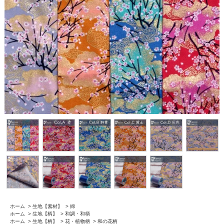
ホーム
>
生地【素材】
>
綿
ホーム
>
生地【柄】
>
和調・和柄
ホーム
>
生地【柄】
>
花・植物柄
>
和の花柄