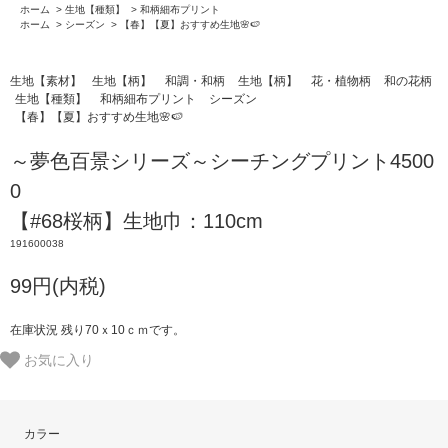
ホーム
>
生地【種類】
>
和柄細布プリント
ホーム
>
シーズン
>
【春】【夏】おすすめ生地🌸🍉
生地【素材】
生地【柄】
和調・和柄
生地【柄】
花・植物柄
和の花柄
生地【種類】
和柄細布プリント
シーズン
【春】【夏】おすすめ生地🌸🍉
～夢色百景シリーズ～シーチングプリント4500
0
【#68桜柄】生地巾：110cm
191600038
99円(内税)
在庫状況 残り70ｘ10ｃｍです。
お気に入り
カラー