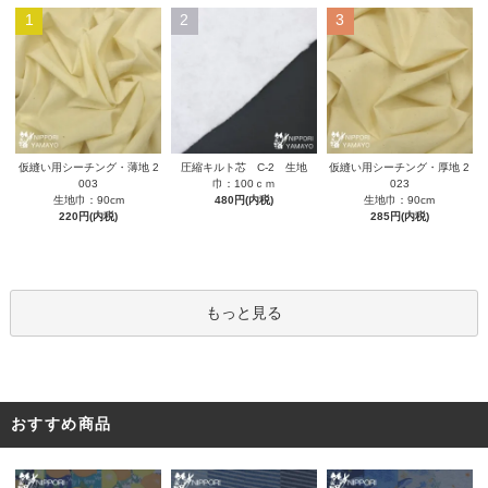
1
2
3
圧縮キルト芯 C-2 生地
仮縫い用シーチング・薄地 2
仮縫い用シーチング・厚地 2
巾：100ｃｍ
003
023
480円(内税)
生地巾：90cm
生地巾：90cm
220円(内税)
285円(内税)
もっと見る
おすすめ商品