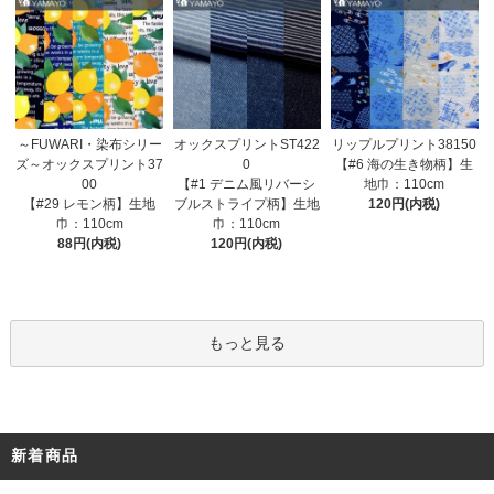
オックスプリントST422
～FUWARI・染布シリー
リップルプリント38150
0
ズ～オックスプリント37
【#6 海の生き物柄】生
【#1 デニム風リバーシ
00
地巾：110cm
ブルストライプ柄】生地
【#29 レモン柄】生地
120円(内税)
巾：110cm
巾：110cm
120円(内税)
88円(内税)
もっと見る
新着商品