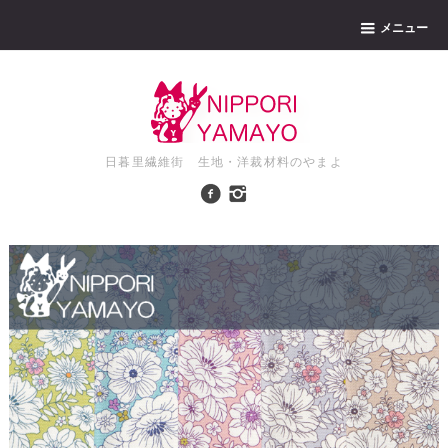
メニュー
日暮里繊維街 生地・洋裁材料のやまよ