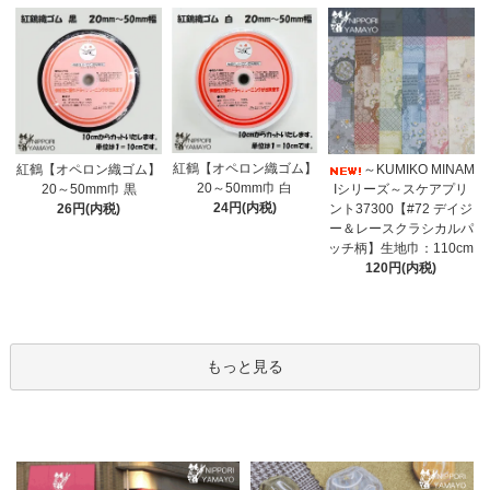
紅鶴【オペロン織ゴム】
紅鶴【オペロン織ゴム】
～KUMIKO MINAM
20～50mm巾 白
20～50mm巾 黒
Iシリーズ～スケアプリ
24円(内税)
26円(内税)
ント37300【#72 デイジ
ー＆レースクラシカルパ
ッチ柄】生地巾：110cm
120円(内税)
もっと見る