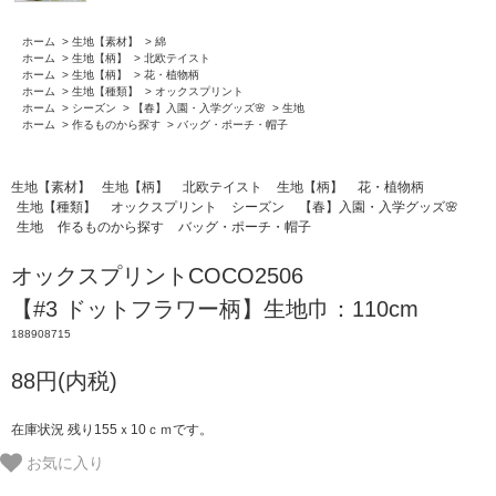
ホーム
>
生地【素材】
>
綿
ホーム
>
生地【柄】
>
北欧テイスト
ホーム
>
生地【柄】
>
花・植物柄
ホーム
>
生地【種類】
>
オックスプリント
ホーム
>
シーズン
>
【春】入園・入学グッズ🌸
>
生地
ホーム
>
作るものから探す
>
バッグ・ポーチ・帽子
生地【素材】
生地【柄】
北欧テイスト
生地【柄】
花・植物柄
生地【種類】
オックスプリント
シーズン
【春】入園・入学グッズ🌸
生地
作るものから探す
バッグ・ポーチ・帽子
オックスプリントCOCO2506
【#3 ドットフラワー柄】生地巾：110cm
188908715
88円(内税)
在庫状況 残り155ｘ10ｃｍです。
お気に入り