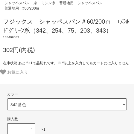
シャッペスパン
糸
ミシン糸
普通地用
シャッペスパン
普通地用 #60/200m
フジックス シャッペスパン＃60/200ｍ ｴﾒﾗﾙ
ﾄﾞｸﾞﾘｰﾝ系（342、254、75、203、343）
163499083
302円(内税)
在庫状況 あと 5×1で品切れです。※ 5以上を入力してもカートには入りません
お気に入り
カラー
購入数
×1