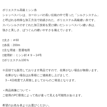
ポリエステル高級ミシン糸
シャッペスパンは、ヨーロッパの長い伝統の中で育った「シルクシステム」
と呼ばれる特殊な加工方法で紡績された、ポリエステル高級縫い糸です。
スパンシルクのすぐれた加工技術を受け継いだシャッペスパン縫い糸は、
強さと美しさ、ばつぐんの縫いやすさを備えています。
□太さ：＃60
□糸長：200m
□主な用途：普通地用
□使用針：ミシン針＃９～14号
□ポリエステル100％
※店頭でも販売しております商品ですので、在庫がない場合が御座います。
在庫がない場合はお客様にご連絡差し上げまして、
3～4日程度で入荷致しましてからのご発送となります。
＜商品画像について＞
ご使用のPC環境によって色が違って見える可能性があります。
希望のお色を表よりお選びください。