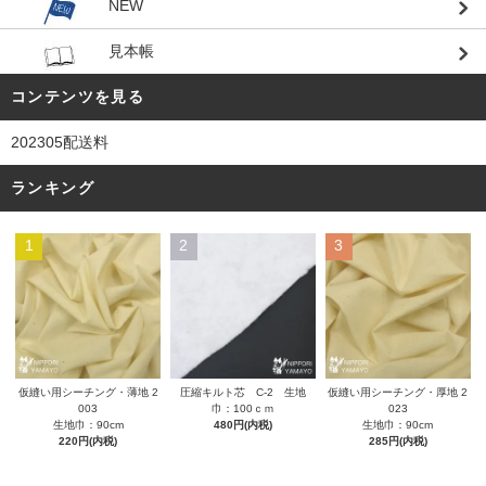
NEW
見本帳
コンテンツを見る
202305配送料
ランキング
1
2
3
圧縮キルト芯 C-2 生地
仮縫い用シーチング・薄地 2
仮縫い用シーチング・厚地 2
巾：100ｃｍ
003
023
480円(内税)
生地巾：90cm
生地巾：90cm
220円(内税)
285円(内税)