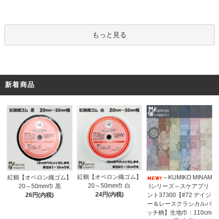
もっと見る
新着商品
紅鶴【オペロン織ゴム】
紅鶴【オペロン織ゴム】
～KUMIKO MINAM
20～50mm巾 白
20～50mm巾 黒
Iシリーズ～スケアプリ
24円(内税)
26円(内税)
ント37300【#72 デイジ
ー＆レースクラシカルパ
ッチ柄】生地巾：110cm