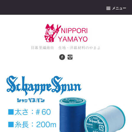
メニュー
日暮里繊維街 生地・洋裁材料のやまよ