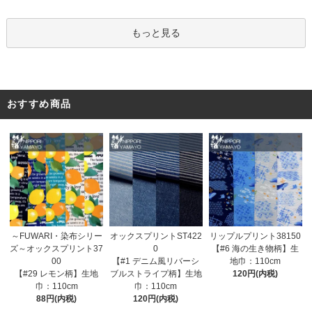
もっと見る
おすすめ商品
オックスプリントST422
～FUWARI・染布シリー
リップルプリント38150
0
ズ～オックスプリント37
【#6 海の生き物柄】生
【#1 デニム風リバーシ
00
地巾：110cm
ブルストライプ柄】生地
【#29 レモン柄】生地
120円(内税)
巾：110cm
巾：110cm
120円(内税)
88円(内税)