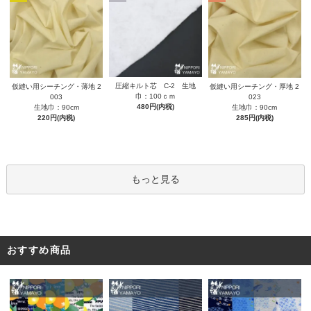
圧縮キルト芯 C-2 生地
仮縫い用シーチング・薄地 2
仮縫い用シーチング・厚地 2
巾：100ｃｍ
003
023
480円(内税)
生地巾：90cm
生地巾：90cm
220円(内税)
285円(内税)
もっと見る
おすすめ商品