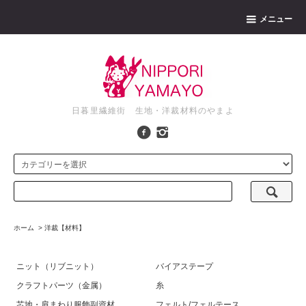
メニュー
日暮里繊維街 生地・洋裁材料のやまよ
ホーム
>
洋裁【材料】
ニット（リブニット）
バイアステープ
クラフトパーツ（金属）
糸
芯地・肩まわり服飾副資材
フェルト/フェルテース