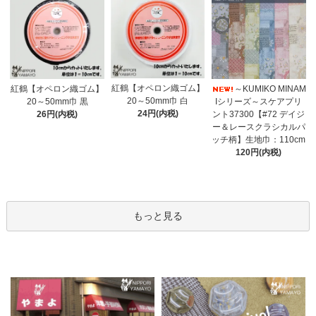
紅鶴【オペロン織ゴム】
紅鶴【オペロン織ゴム】
～KUMIKO MINAM
20～50mm巾 白
20～50mm巾 黒
Iシリーズ～スケアプリ
24円(内税)
26円(内税)
ント37300【#72 デイジ
ー＆レースクラシカルパ
ッチ柄】生地巾：110cm
120円(内税)
もっと見る