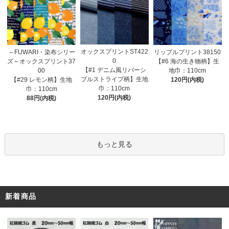
オックスプリントST422
～FUWARI・染布シリー
リップルプリント38150
0
ズ～オックスプリント37
【#6 海の生き物柄】生
【#1 デニム風リバーシ
00
地巾：110cm
ブルストライプ柄】生地
【#29 レモン柄】生地
120円(内税)
巾：110cm
巾：110cm
120円(内税)
88円(内税)
もっと見る
新着商品