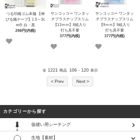
サンコッコー ワンタッ
サンコッコー ワンタッ
つる印織ゴム本舗 【伸
チプラスナップスリム
チプラスナップスリム
びる織テープ】1.5～3c
【13ｍｍ】8組入り
【9ｍｍ】9組入り
m巾 白・黒
打ち具不要
打ち具不要
298円(内税)
377円(内税)
377円(内税)
1221
106
120
全
商品
-
表示
< Prev
Next >
カテゴリーから探す
仮縫い用シーチング
生地【素材】