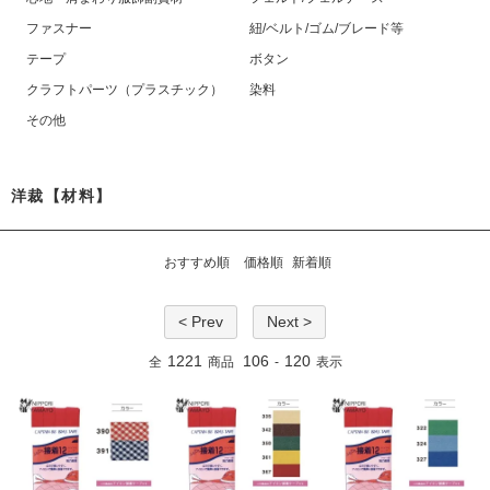
ファスナー
紐/ベルト/ゴム/ブレード等
テープ
ボタン
クラフトパーツ（プラスチック）
染料
その他
洋裁【材料】
おすすめ順
価格順
新着順
< Prev
Next >
1221
106
120
全
商品
-
表示