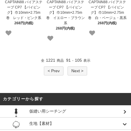
CAPTAIN88 バイアステ
CAPTAIN88 バイアステ
CAPTAIN88 バイアステ
ープ CP7 【パイピン
ープ CP7 【パイピン
ープ CP7 【パイピン
グ】 巾10mm×2.75m
グ】 巾10mm×2.75m
グ】 巾10mm×2.75m
巻 レッド・ピンク系
巻 イエロー・ブラウン
巻 白・ベージュ・黒系
268円(内税)
系
268円(内税)
268円(内税)
1221
91
105
全
商品
-
表示
< Prev
Next >
カテゴリーから探す
仮縫い用シーチング
生地【素材】