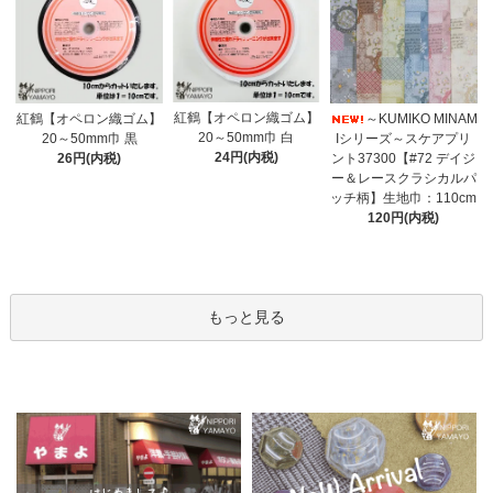
紅鶴【オペロン織ゴム】
紅鶴【オペロン織ゴム】
～KUMIKO MINAM
20～50mm巾 白
20～50mm巾 黒
Iシリーズ～スケアプリ
24円(内税)
26円(内税)
ント37300【#72 デイジ
ー＆レースクラシカルパ
ッチ柄】生地巾：110cm
120円(内税)
もっと見る