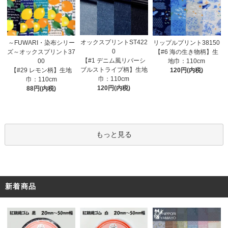
オックスプリントST422
～FUWARI・染布シリー
リップルプリント38150
0
ズ～オックスプリント37
【#6 海の生き物柄】生
【#1 デニム風リバーシ
00
地巾：110cm
ブルストライプ柄】生地
【#29 レモン柄】生地
120円(内税)
巾：110cm
巾：110cm
120円(内税)
88円(内税)
もっと見る
新着商品