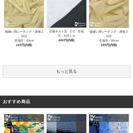
圧縮キルト芯 C-2 生地
仮縫い用シーチング・薄地 2
仮縫い用シーチング・厚地 2
巾：100ｃｍ
003
023
480円(内税)
生地巾：90cm
生地巾：90cm
220円(内税)
285円(内税)
もっと見る
おすすめ商品