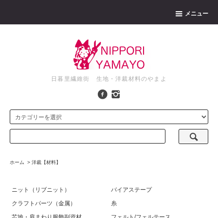
メニュー
日暮里繊維街 生地・洋裁材料のやまよ
ホーム
>
洋裁【材料】
ニット（リブニット）
バイアステープ
クラフトパーツ（金属）
糸
芯地・肩まわり服飾副資材
フェルト/フェルテース