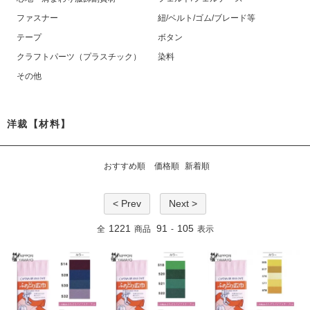
ファスナー
紐/ベルト/ゴム/ブレード等
テープ
ボタン
クラフトパーツ（プラスチック）
染料
その他
洋裁【材料】
おすすめ順
価格順
新着順
< Prev
Next >
1221
91
105
全
商品
-
表示