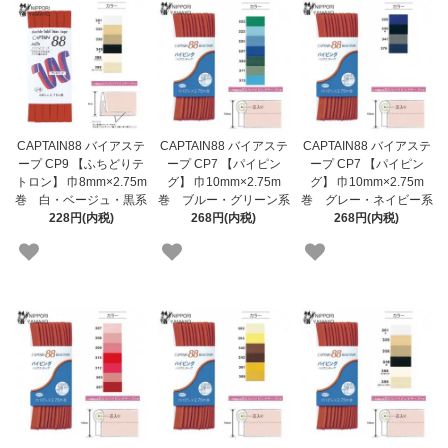
CAPTAIN88 バイアステ
CAPTAIN88 バイアステ
CAPTAIN88 バイアステ
ープ CP9 【ふちどりテ
ープ CP7 【パイピン
ープ CP7 【パイピン
トロン】 巾8mm×2.75m
グ】 巾10mm×2.75m
グ】 巾10mm×2.75m
巻 白・ベージュ・黒系
巻 ブルー・グリーン系
巻 グレー・ネイビー系
228円(内税)
268円(内税)
268円(内税)