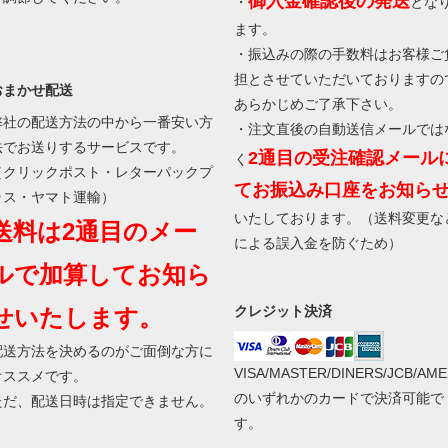
御入金確認後の発送
・
とな
ます。
・振込みの際の手数料はお客様ご
担とさせていただいておりますの
おまかせ配送
あらかじめご了承下さい。
弊社の配送方法の中から一番安い方
・注文直後の自動送信メールでは
法でお送りするサービスです。
2通目の受注確認メール
く
（クリックポスト・レターパックプ
てお振込み口座をお知ら
ラス・ヤマト運輸）
いたしております。（送料変更な
送料は2通目のメー
による誤入金を防ぐため）
ルで加算してお知ら
クレジット決済
せいたします。
配送方法を決めるのがご面倒な方に
VISA/MASTER/DINERS/JCB/AME
オススメです。
のいずれかのカードで決済可能で
ただ、配送日時は指定できません。
す。