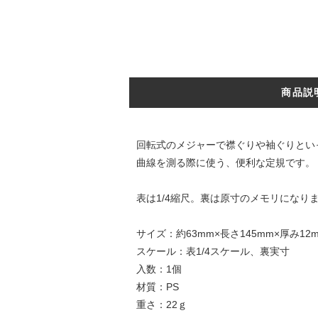
商品説
回転式のメジャーで襟ぐりや袖ぐりとい
曲線を測る際に使う、便利な定規です。
表は1/4縮尺。裏は原寸のメモリになり
サイズ：約63mm×長さ145mm×厚み12
スケール：表1/4スケール、裏実寸
入数：1個
材質：PS
重さ：22ｇ