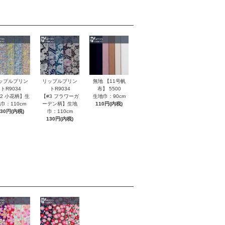
無地 【11号帆
ップルプリン
リップルプリン
布】 5500
トR9034
トR9034
生地巾：90cm
#2 小花柄】生
【#3 フラワーガ
110円(内税)
巾：110cm
ーデン柄】生地
130円(内税)
巾：110cm
130円(内税)