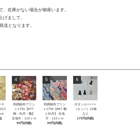
で、在庫がない場合が御座います。
上げまして、
発送となります。
4
5
6
ーチ
和調細布プリン
和調細布プリン
ボタンルーパー
023
ト1750【#77
ト1750【#67 鞠
（セッパ）10個
cm
鶴・牡丹・鞠】
と牡丹】 生地
入り
)
生地巾：110ｃｍ
巾：110ｃｍ
175円(内税)
99円(内税)
99円(内税)