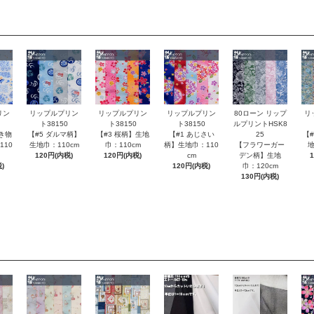
80ローン リップ
リン
リップルプリン
リップルプリン
リップルプリン
リ
ルプリントHSK8
ト38150
ト38150
ト38150
25
き物
【#5 ダルマ柄】
【#3 桜柄】生地
【#1 あじさい
【
【フラワーガー
110
生地巾：110cm
巾：110cm
柄】生地巾：110
地
デン柄】生地
120円(内税)
120円(内税)
cm
巾：120cm
)
120円(内税)
130円(内税)