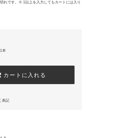
で品切れです。※ 1以上を入力してもカートには入り
x1本
カートに入れる
く表記
える