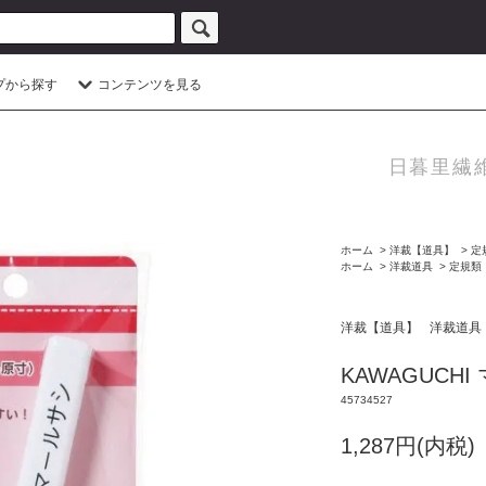
プから探す
コンテンツを見る
日暮里繊
ホーム
>
洋裁【道具】
>
定
ホーム
>
洋裁道具
>
定規類
洋裁【道具】
洋裁道具
KAWAGUCH
45734527
1,287円(内税)