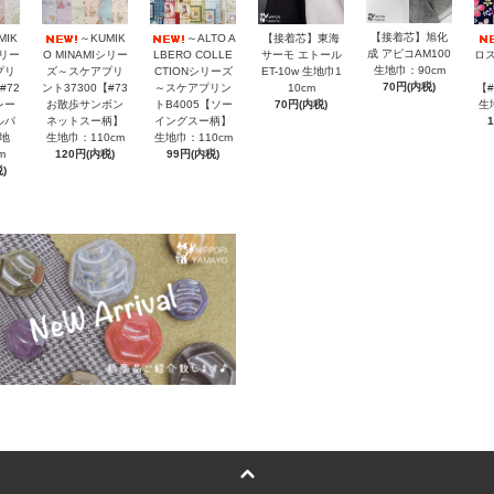
【接着芯】旭化
MIK
～KUMIK
～ALTO A
【接着芯】東海
成 アピコAM100
シリー
O MINAMIシリー
LBERO COLLE
サーモ エトール
ロス
生地巾：90cm
プリ
ズ～スケアプリ
CTIONシリーズ
ET-10w 生地巾1
70円(内税)
#72
ント37300【#73
～スケアプリン
10cm
【
レー
お散歩サンボン
トB4005【ソー
70円(内税)
生
ルパ
ネットスー柄】
イングスー柄】
地
生地巾：110cm
生地巾：110cm
m
120円(内税)
99円(内税)
)