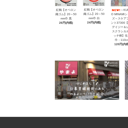
紅鶴【オペロン
紅鶴【オペロン
～KU
織ゴム】20～50
織ゴム】20～50
O MINAMI
mm巾 白
mm巾 黒
ズ～スケア
24円(内税)
26円(内税)
ント37300【
デイジー＆
スクラシカ
ッチ柄】生
巾：110c
120円(内税