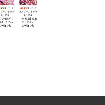
サザンク
サザンク
プリント102
ロスプリント102
6-1110
6-1110
#2 大輪桜柄】
【#1 椿柄】生地
地巾：110cm
巾：110cm
120円(内税)
120円(内税)