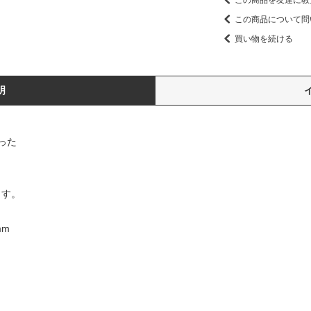
この商品について問
買い物を続ける
明
った
ます。
mm