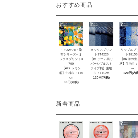
おすすめ商品
～FUWARI・染
オックスプリン
リップルプ
布シリーズ～オ
トST4220
ト38150
ックスプリント3
【#1 デニム風リ
【#6 海の生
700
バーシブルスト
柄】生地巾：
【#29 レモン
ライプ柄】生地
cm
柄】生地巾：110
巾：110cm
120円(内税
cm
120円(内税)
88円(内税)
新着商品