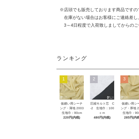
※店頭でも販売しております商品ですの
在庫がない場合はお客様にご連絡差し
3～4日程度で入荷致しましてからのご
ランキング
1
2
3
仮縫い用シーチ
圧縮キルト芯 C
仮縫い用シ
ング・薄地 2003
-2 生地巾：100
ング・厚地 2
生地巾：90cm
ｃｍ
生地巾：90
220円(内税)
480円(内税)
285円(内税