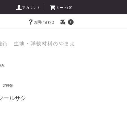
アカウント
カート(
0
)
お問い合わせ
維街 生地・洋裁材料のやまよ
規類
定規類
I マールサシ