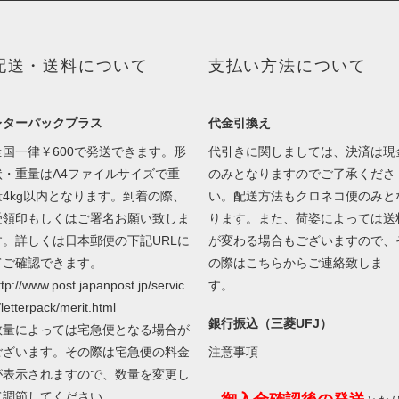
配送・送料について
支払い方法について
レターパックプラス
代金引換え
全国一律￥600で発送できます。形
代引きに関しましては、決済は現
状・重量はA4ファイルサイズで重
のみとなりますのでご了承くださ
量4kg以内となります。到着の際、
い。配送方法もクロネコ便のみと
受領印もしくはご署名お願い致しま
ります。また、荷姿によっては送
す。詳しくは日本郵便の下記URLに
が変わる場合もございますので、
てご確認できます。
の際はこちらからご連絡致しま
ttp://www.post.japanpost.jp/servic
す。
/letterpack/merit.html
銀行振込（三菱UFJ）
数量によっては宅急便となる場合が
ございます。その際は宅急便の料金
注意事項
が表示されますので、数量を変更し
て調節してください。