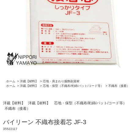
ホーム
>
洋裁【材料】
>
芯地・肩まわり服飾副資材
ホーム
>
洋裁【材料】
>
芯地・保型（不織布/裄綿/パット/コード等）
>
不織布（接着）
洋裁【材料】
洋裁【材料】
芯地・保型（不織布/裄綿/パット/コード等）
不織布（接着）
バイリーン 不織布接着芯 JF-3
35522117