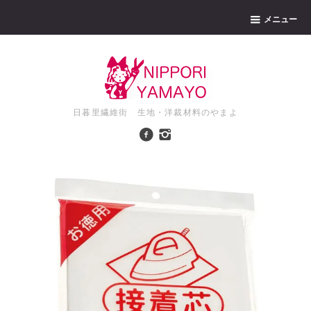
メニュー
日暮里繊維街 生地・洋裁材料のやまよ