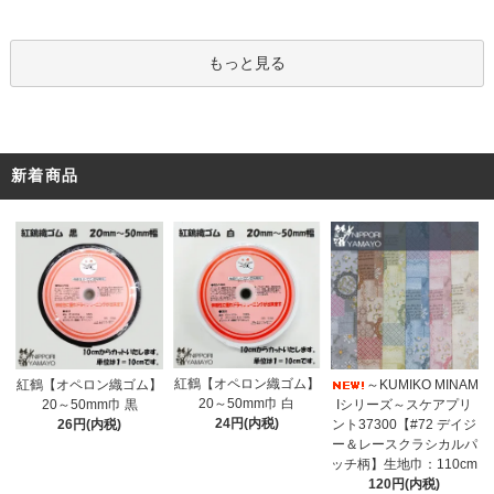
もっと見る
新着商品
紅鶴【オペロン織ゴム】
紅鶴【オペロン織ゴム】
～KUMIKO MINAM
20～50mm巾 白
20～50mm巾 黒
Iシリーズ～スケアプリ
24円(内税)
26円(内税)
ント37300【#72 デイジ
ー＆レースクラシカルパ
ッチ柄】生地巾：110cm
120円(内税)