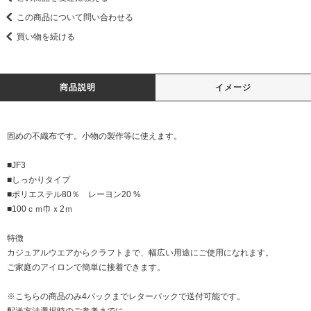
この商品について問い合わせる
買い物を続ける
商品説明
イメージ
固めの不織布です。小物の製作等に使えます。
■JF3
■しっかりタイプ
■ポリエステル80％ レーヨン20 %
■100ｃｍ巾ｘ2ｍ
特徴
カジュアルウエアからクラフトまで、幅広い用途にご使用になれます。
ご家庭のアイロンで簡単に接着できます。
※こちらの商品のみ4パックまでレターパックで送付可能です。
配送方法選択時のご参考までに。