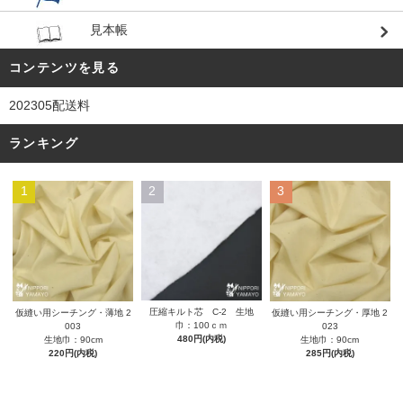
見本帳
コンテンツを見る
202305配送料
ランキング
1
2
3
圧縮キルト芯 C-2 生地
仮縫い用シーチング・薄地 2
仮縫い用シーチング・厚地 2
巾：100ｃｍ
003
023
480円(内税)
生地巾：90cm
生地巾：90cm
220円(内税)
285円(内税)