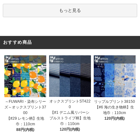
もっと見る
おすすめ商品
オックスプリントST422
～FUWARI・染布シリー
リップルプリント38150
0
ズ～オックスプリント37
【#6 海の生き物柄】生
【#1 デニム風リバーシ
00
地巾：110cm
ブルストライプ柄】生地
【#29 レモン柄】生地
120円(内税)
巾：110cm
巾：110cm
120円(内税)
88円(内税)