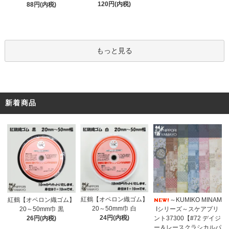
120円(内税)
88円(内税)
もっと見る
新着商品
紅鶴【オペロン織ゴム】
紅鶴【オペロン織ゴム】
～KUMIKO MINAM
20～50mm巾 白
20～50mm巾 黒
Iシリーズ～スケアプリ
24円(内税)
26円(内税)
ント37300【#72 デイジ
ー＆レースクラシカルパ