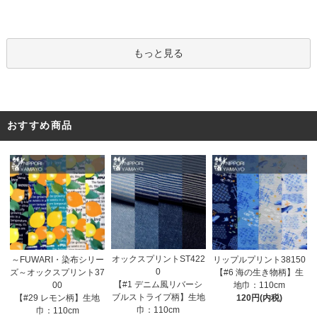
もっと見る
おすすめ商品
オックスプリントST422
～FUWARI・染布シリー
リップルプリント38150
0
ズ～オックスプリント37
【#6 海の生き物柄】生
【#1 デニム風リバーシ
00
地巾：110cm
ブルストライプ柄】生地
【#29 レモン柄】生地
120円(内税)
巾：110cm
巾：110cm