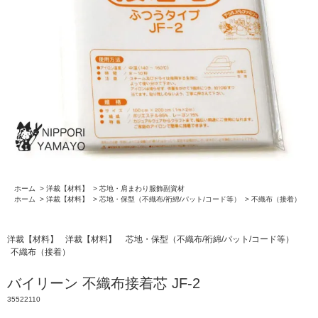
ホーム
>
洋裁【材料】
>
芯地・肩まわり服飾副資材
ホーム
>
洋裁【材料】
>
芯地・保型（不織布/裄綿/パット/コード等）
>
不織布（接着）
洋裁【材料】
洋裁【材料】
芯地・保型（不織布/裄綿/パット/コード等）
不織布（接着）
バイリーン 不織布接着芯 JF-2
35522110