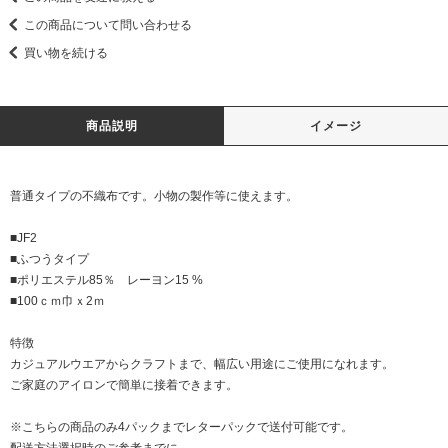
この商品について問い合わせる
買い物を続ける
商品説明
イメージ
普通タイプの不織布です。小物の製作等に使えます。
■JF2
■ふつうタイプ
■ポリエステル85％ レーヨン15 %
■100ｃｍ巾ｘ2ｍ
特徴
カジュアルウエアからクラフトまで、幅広い用途にご使用になれます。
ご家庭のアイロンで簡単に接着できます。
※こちらの商品のみ4パックまでレターパックで送付可能です。
配送方法選択時のご参考までに。