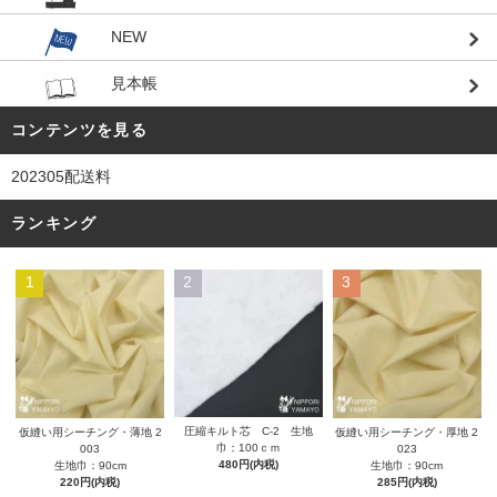
NEW
見本帳
コンテンツを見る
202305配送料
ランキング
1
2
3
圧縮キルト芯 C-2 生地
仮縫い用シーチング・薄地 2
仮縫い用シーチング・厚地 2
巾：100ｃｍ
003
023
480円(内税)
生地巾：90cm
生地巾：90cm
220円(内税)
285円(内税)