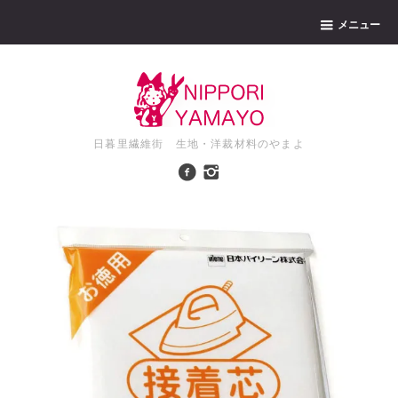
メニュー
日暮里繊維街 生地・洋裁材料のやまよ