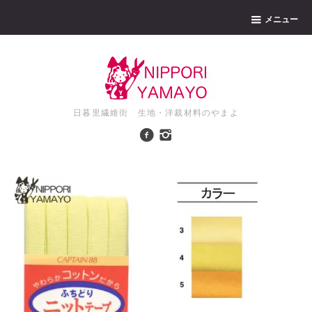
メニュー
日暮里繊維街 生地・洋裁材料のやまよ