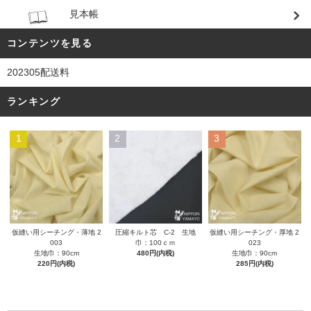
見本帳
コンテンツを見る
202305配送料
ランキング
1
2
3
圧縮キルト芯 C-2 生地
仮縫い用シーチング・薄地 2
仮縫い用シーチング・厚地 2
巾：100ｃｍ
003
023
480円(内税)
生地巾：90cm
生地巾：90cm
220円(内税)
285円(内税)