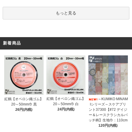
もっと見る
新着商品
紅鶴【オペロン織ゴム】
紅鶴【オペロン織ゴム】
～KUMIKO MINAM
20～50mm巾 白
20～50mm巾 黒
Iシリーズ～スケアプリ
24円(内税)
26円(内税)
ント37300【#72 デイジ
ー＆レースクラシカルパ
ッチ柄】生地巾：110cm
120円(内税)