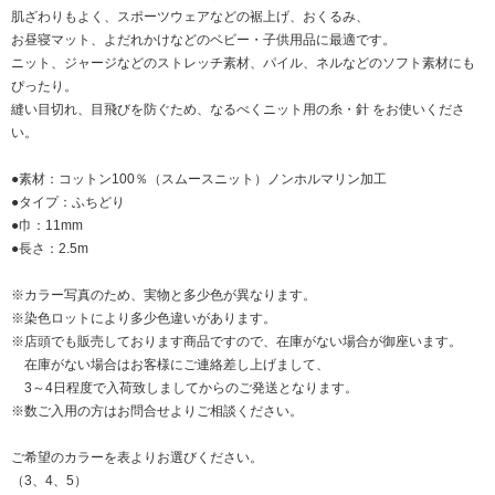
肌ざわりもよく、スポーツウェアなどの裾上げ、おくるみ、
お昼寝マット、よだれかけなどのベビー・子供用品に最適です。
ニット、ジャージなどのストレッチ素材、パイル、ネルなどのソフト素材にも
ぴったり。
縫い目切れ、目飛びを防ぐため、なるべくニット用の糸・針 をお使いくださ
い。
●素材：コットン100％（スムースニット）ノンホルマリン加工
●タイプ：ふちどり
●巾：11mm
●長さ：2.5m
※カラー写真のため、実物と多少色が異なります。
※染色ロットにより多少色違いがあります。
※店頭でも販売しております商品ですので、在庫がない場合が御座います。
在庫がない場合はお客様にご連絡差し上げまして、
3～4日程度で入荷致しましてからのご発送となります。
※数ご入用の方はお問合せよりご相談ください。
ご希望のカラーを表よりお選びください。
（3、4、5）