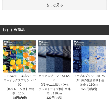
もっと見る
おすすめ商品
オックスプリントST422
～FUWARI・染布シリー
リップルプリント38150
0
ズ～オックスプリント37
【#6 海の生き物柄】生
【#1 デニム風リバーシ
00
地巾：110cm
ブルストライプ柄】生地
【#29 レモン柄】生地
120円(内税)
巾：110cm
巾：110cm
120円(内税)
88円(内税)