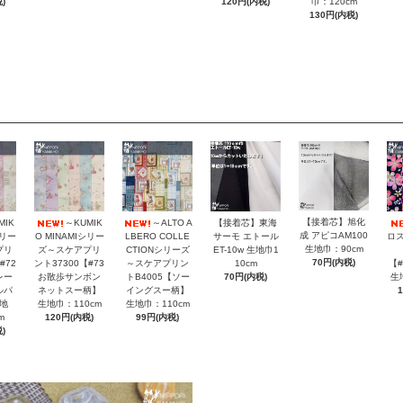
巾：120cm
)
120円(内税)
130円(内税)
【接着芯】旭化
MIK
～KUMIK
～ALTO A
【接着芯】東海
成 アピコAM100
シリー
O MINAMIシリー
LBERO COLLE
サーモ エトール
ロス
生地巾：90cm
プリ
ズ～スケアプリ
CTIONシリーズ
ET-10w 生地巾1
70円(内税)
#72
ント37300【#73
～スケアプリン
10cm
【
レー
お散歩サンボン
トB4005【ソー
70円(内税)
生
ルパ
ネットスー柄】
イングスー柄】
地
生地巾：110cm
生地巾：110cm
m
120円(内税)
99円(内税)
)