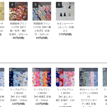
4
5
6
ーチ
和調細布プリン
和調細布プリン
ボタンルーパー
023
ト1750【#77
ト1750【#67 鞠
（セッパ）10個
cm
鶴・牡丹・鞠】
と牡丹】 生地
入り
)
生地巾：110ｃｍ
巾：110ｃｍ
175円(内税)
99円(内税)
99円(内税)
80ローン リップ
リン
リップルプリン
リップルプリン
リップルプリン
リ
ルプリントHSK8
ト38150
ト38150
ト38150
25
き物
【#5 ダルマ柄】
【#3 桜柄】生地
【#1 あじさい
【
【フラワーガー
110
生地巾：110cm
巾：110cm
柄】生地巾：110
地
デン柄】生地
120円(内税)
120円(内税)
cm