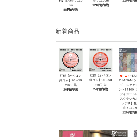
柄】生地巾：110
巾：110cm
120円(内税
cm
120円(内税)
88円(内税)
新着商品
紅鶴【オペロン
紅鶴【オペロン
～KU
織ゴム】20～50
織ゴム】20～50
O MINAMI
mm巾 白
mm巾 黒
ズ～スケア
24円(内税)
26円(内税)
ント37300【
デイジー＆
スクラシカ
ッチ柄】生
巾：110c
120円(内税