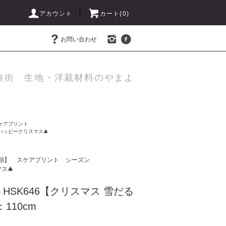
アカウント
カート(
0
)
お問い合わせ
維街 生地・洋裁材料のやまよ
ケアプリント
ハッピークリスマス🎄
類】
スケアプリント
シーズン
ス🎄
HSK646【クリスマス 雪だる
110cm