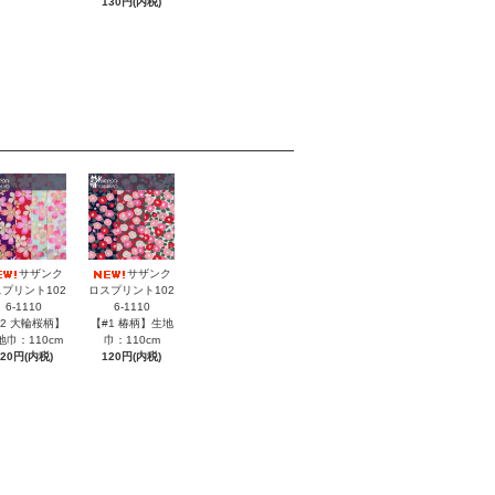
130円(内税)
サザンク
サザンク
プリント102
ロスプリント102
6-1110
6-1110
#2 大輪桜柄】
【#1 椿柄】生地
地巾：110cm
巾：110cm
120円(内税)
120円(内税)