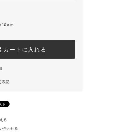
ｘ10ｃｍ
カートに入れる
細
く表記
える
い合わせる