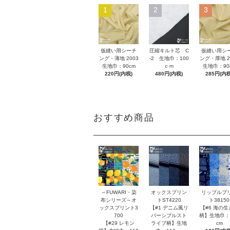
1
2
3
仮縫い用シーチ
圧縮キルト芯 C
仮縫い用シ
ング・薄地 2003
-2 生地巾：100
ング・厚地 2
生地巾：90cm
ｃｍ
生地巾：90
220円(内税)
480円(内税)
285円(内税
おすすめ商品
～FUWARI・染
オックスプリン
リップルプ
布シリーズ～オ
トST4220
ト38150
ックスプリント3
【#1 デニム風リ
【#6 海の生
700
バーシブルスト
柄】生地巾：
【#29 レモン
ライプ柄】生地
cm