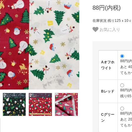
88円(内税)
在庫状況 残り125ｘ10
お気に入り
88円(
Aオフホ
あと 
ワイト
てもカ
88円(
Bレッド
残り6
88円(
Cグリー
あと 
ン
てもカ