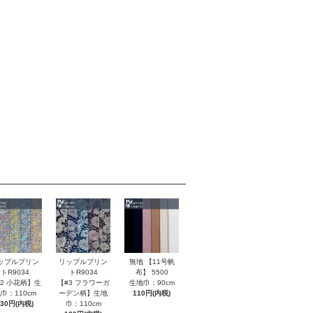
無地 【11号帆
ップルプリン
リップルプリン
布】 5500
トR9034
トR9034
生地巾：90cm
#2 小花柄】生
【#3 フラワーガ
110円(内税)
巾：110cm
ーデン柄】生地
130円(内税)
巾：110cm