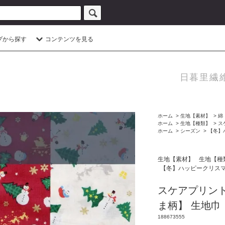
プから探す
コンテンツを見る
日暮里繊
ホーム
>
生地【素材】
>
綿
ホーム
>
生地【種類】
>
ス
ホーム
>
シーズン
>
【冬】
生地【素材】
生地【種
【冬】ハッピークリスマ
スケアプリント
ま柄】 生地巾：
188673555