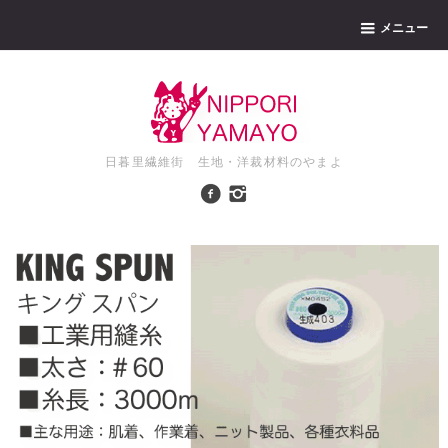
メニュー
日暮里繊維街 生地・洋裁材料のやまよ