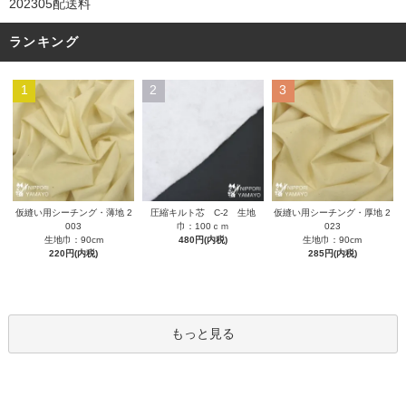
202305配送料
ランキング
1
2
3
圧縮キルト芯 C-2 生地
仮縫い用シーチング・薄地 2
仮縫い用シーチング・厚地 2
巾：100ｃｍ
003
023
480円(内税)
生地巾：90cm
生地巾：90cm
220円(内税)
285円(内税)
もっと見る