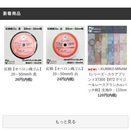
新着商品
紅鶴【オペロン織ゴム】
紅鶴【オペロン織ゴム】
～KUMIKO MINAM
20～50mm巾 白
20～50mm巾 黒
Iシリーズ～スケアプリ
24円(内税)
26円(内税)
ント37300【#72 デイジ
ー＆レースクラシカルパ
ッチ柄】生地巾：110cm
120円(内税)
もっと見る