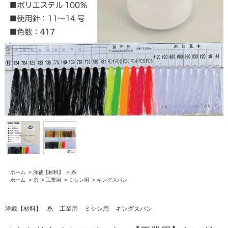
ホーム
>
洋裁【材料】
>
糸
ホーム
>
糸
>
工業用
>
ミシン用
>
キングスパン
洋裁【材料】
糸
工業用
ミシン用
キングスパン