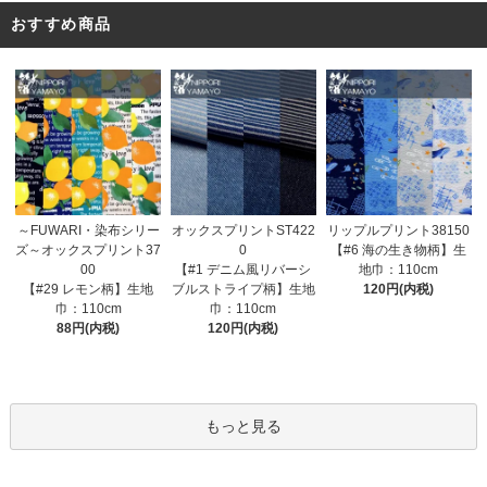
おすすめ商品
オックスプリントST422
～FUWARI・染布シリー
リップルプリント38150
0
ズ～オックスプリント37
【#6 海の生き物柄】生
【#1 デニム風リバーシ
00
地巾：110cm
ブルストライプ柄】生地
【#29 レモン柄】生地
120円(内税)
巾：110cm
巾：110cm
120円(内税)
88円(内税)
もっと見る