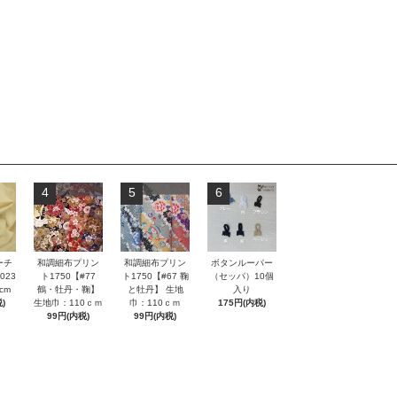
4
5
6
ーチ
和調細布プリン
和調細布プリン
ボタンルーパー
023
ト1750【#77
ト1750【#67 鞠
（セッパ）10個
cm
鶴・牡丹・鞠】
と牡丹】 生地
入り
)
生地巾：110ｃｍ
巾：110ｃｍ
175円(内税)
99円(内税)
99円(内税)