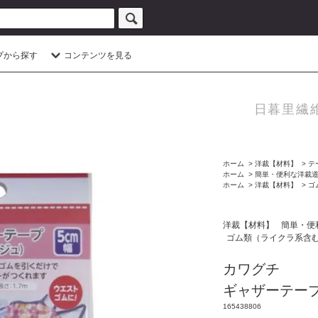
プから探す
コンテンツを見る
日暮里繊
ホーム
>
洋裁【材料】
>
テ
ホーム
>
簡単・便利な洋裁
ホーム
>
洋裁【材料】
>
ゴ
洋裁【材料】
簡単・便
ゴム類（ライクラ系含
カワグチ
ギャザーテープ
165438806