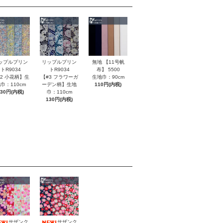
無地 【11号帆
ップルプリン
リップルプリン
布】 5500
トR9034
トR9034
生地巾：90cm
#2 小花柄】生
【#3 フラワーガ
110円(内税)
巾：110cm
ーデン柄】生地
130円(内税)
巾：110cm
130円(内税)
サザンク
サザンク