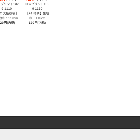
プリント102
ロスプリント102
6-1110
6-1110
#2 大輪桜柄】
【#1 椿柄】生地
地巾：110cm
巾：110cm
120円(内税)
120円(内税)