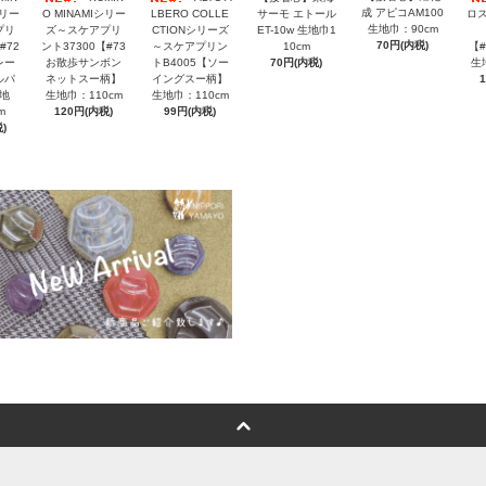
成 アピコAM100
シリー
O MINAMIシリー
LBERO COLLE
サーモ エトール
ロス
生地巾：90cm
プリ
ズ～スケアプリ
CTIONシリーズ
ET-10w 生地巾1
70円(内税)
#72
ント37300【#73
～スケアプリン
10cm
【
レー
お散歩サンボン
トB4005【ソー
70円(内税)
生
ルパ
ネットスー柄】
イングスー柄】
地
生地巾：110cm
生地巾：110cm
m
120円(内税)
99円(内税)
)