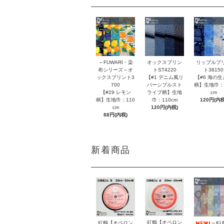
～FUWARI・染
オックスプリン
リップルプ
布シリーズ～オ
トST4220
ト38150
ックスプリント3
【#1 デニム風リ
【#6 海の生
700
バーシブルスト
柄】生地巾：
【#29 レモン
ライプ柄】生地
cm
柄】生地巾：110
巾：110cm
120円(内税
cm
120円(内税)
88円(内税)
新着商品
紅鶴【オペロン
紅鶴【オペロン
～KU