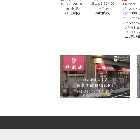
織ゴム】20～50
織ゴム】20～50
O MINAMI
mm巾 白
mm巾 黒
ズ～スケア
24円(内税)
26円(内税)
ント37300【
デイジー＆
スクラシカ
ッチ柄】生
巾：110c
120円(内税