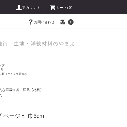
アカウント
カート(
0
)
お問い合わせ
維街 生地・洋裁材料のやまよ
ープ
道具
ム類（ライクラ系含む）
利な洋裁道具
洋裁【材料】
む）
 ベージュ 巾5cm