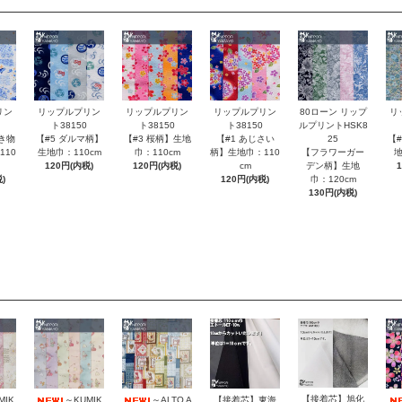
80ローン リップ
リン
リップルプリン
リップルプリン
リップルプリン
リ
ルプリントHSK8
ト38150
ト38150
ト38150
25
き物
【#5 ダルマ柄】
【#3 桜柄】生地
【#1 あじさい
【
【フラワーガー
110
生地巾：110cm
巾：110cm
柄】生地巾：110
地
デン柄】生地
120円(内税)
120円(内税)
cm
巾：120cm
)
120円(内税)
130円(内税)
【接着芯】旭化
MIK
～KUMIK
～ALTO A
【接着芯】東海