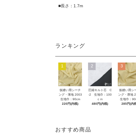
■長さ：1.7m
ランキング
1
2
3
仮縫い用シーチ
圧縮キルト芯 C
仮縫い用シ
ング・薄地 2003
-2 生地巾：100
ング・厚地 2
生地巾：90cm
ｃｍ
生地巾：90
220円(内税)
480円(内税)
285円(内税
おすすめ商品