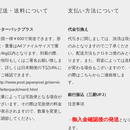
配送・送料について
支払い方法について
レターパックプラス
代金引換え
全国一律￥600で発送できます。形
代引きに関しましては、決済は現
状・重量はA4ファイルサイズで重
のみとなりますのでご了承くださ
量4kg以内となります。到着の際、
い。配送方法もクロネコ便のみと
受領印もしくはご署名お願い致しま
ります。また、荷姿によっては送
す。詳しくは日本郵便の下記URLに
が変わる場合もございますので、
てご確認できます。
の際はこちらからご連絡致しま
ttp://www.post.japanpost.jp/servic
す。
/letterpack/merit.html
銀行振込（三菱UFJ）
数量によっては宅急便となる場合が
ございます。その際は宅急便の料金
注意事項
が表示されますので、数量を変更し
て調節してください。
御入金確認後の発送
・
とな
ます。