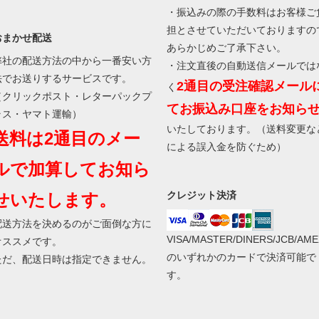
・振込みの際の手数料はお客様ご
担とさせていただいておりますの
おまかせ配送
あらかじめご了承下さい。
弊社の配送方法の中から一番安い方
・注文直後の自動送信メールでは
法でお送りするサービスです。
2通目の受注確認メール
く
（クリックポスト・レターパックプ
てお振込み口座をお知ら
ラス・ヤマト運輸）
いたしております。（送料変更な
送料は2通目のメー
による誤入金を防ぐため）
ルで加算してお知ら
クレジット決済
せいたします。
配送方法を決めるのがご面倒な方に
VISA/MASTER/DINERS/JCB/AME
オススメです。
のいずれかのカードで決済可能で
ただ、配送日時は指定できません。
す。