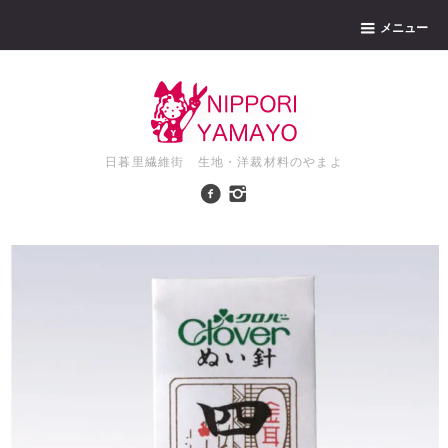
メニュー
日暮里繊維街 生地・洋裁材料のやまよ