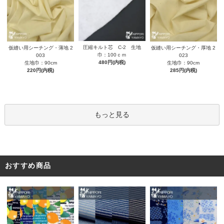
圧縮キルト芯 C-2 生地
仮縫い用シーチング・薄地 2
仮縫い用シーチング・厚地 2
巾：100ｃｍ
003
023
480円(内税)
生地巾：90cm
生地巾：90cm
220円(内税)
285円(内税)
もっと見る
おすすめ商品