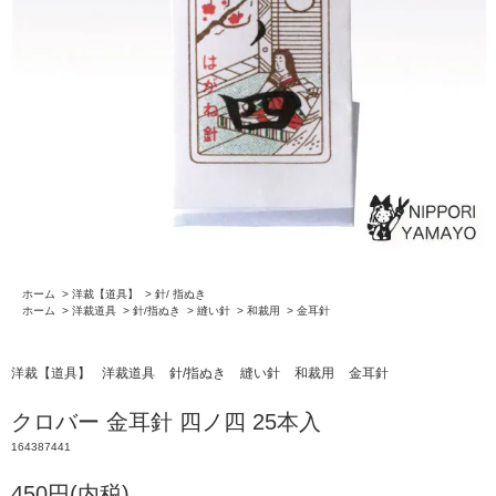
ホーム
>
洋裁【道具】
>
針/ 指ぬき
ホーム
>
洋裁道具
>
針/指ぬき
>
縫い針
>
和裁用
>
金耳針
洋裁【道具】
洋裁道具
針/指ぬき
縫い針
和裁用
金耳針
クロバー 金耳針 四ノ四 25本入
164387441
450円(内税)