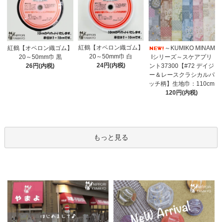
紅鶴【オペロン織ゴム】
紅鶴【オペロン織ゴム】
～KUMIKO MINAM
20～50mm巾 白
20～50mm巾 黒
Iシリーズ～スケアプリ
24円(内税)
26円(内税)
ント37300【#72 デイジ
ー＆レースクラシカルパ
ッチ柄】生地巾：110cm
120円(内税)
もっと見る