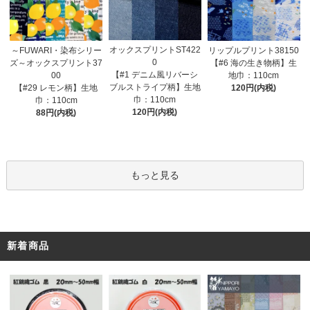
オックスプリントST422
～FUWARI・染布シリー
リップルプリント38150
0
ズ～オックスプリント37
【#6 海の生き物柄】生
【#1 デニム風リバーシ
00
地巾：110cm
ブルストライプ柄】生地
【#29 レモン柄】生地
120円(内税)
巾：110cm
巾：110cm
120円(内税)
88円(内税)
もっと見る
新着商品