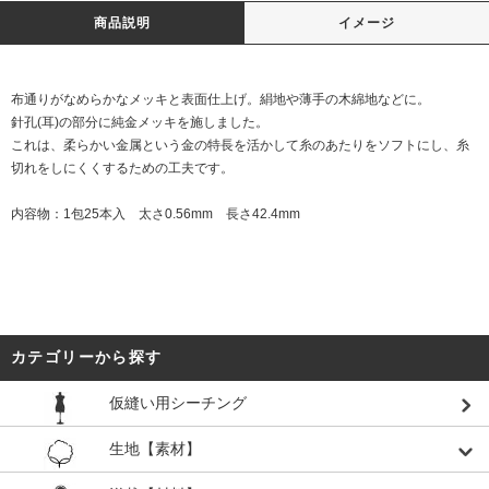
商品説明
イメージ
布通りがなめらかなメッキと表面仕上げ。絹地や薄手の木綿地などに。
針孔(耳)の部分に純金メッキを施しました。
これは、柔らかい金属という金の特長を活かして糸のあたりをソフトにし、糸
切れをしにくくするための工夫です。
内容物：1包25本入 太さ0.56mm 長さ42.4mm
カテゴリーから探す
仮縫い用シーチング
生地【素材】