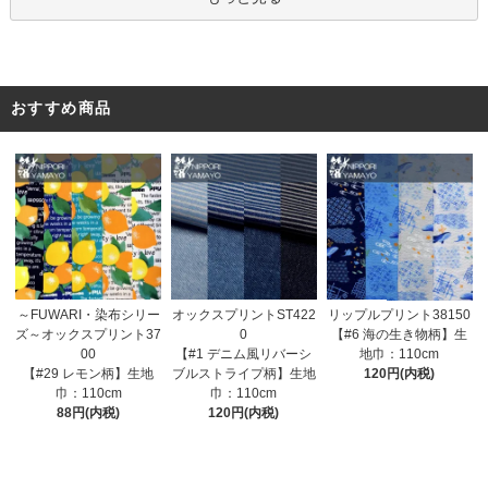
おすすめ商品
オックスプリントST422
～FUWARI・染布シリー
リップルプリント38150
0
ズ～オックスプリント37
【#6 海の生き物柄】生
【#1 デニム風リバーシ
00
地巾：110cm
ブルストライプ柄】生地
【#29 レモン柄】生地
120円(内税)
巾：110cm
巾：110cm
120円(内税)
88円(内税)