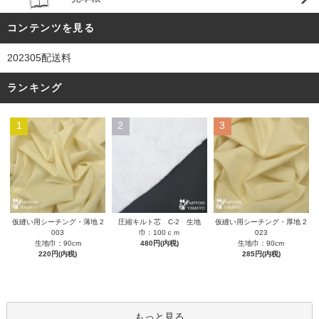
コンテンツを見る
202305配送料
ランキング
1
2
3
圧縮キルト芯 C-2 生地
仮縫い用シーチング・薄地 2
仮縫い用シーチング・厚地 2
巾：100ｃｍ
003
023
480円(内税)
生地巾：90cm
生地巾：90cm
220円(内税)
285円(内税)
もっと見る