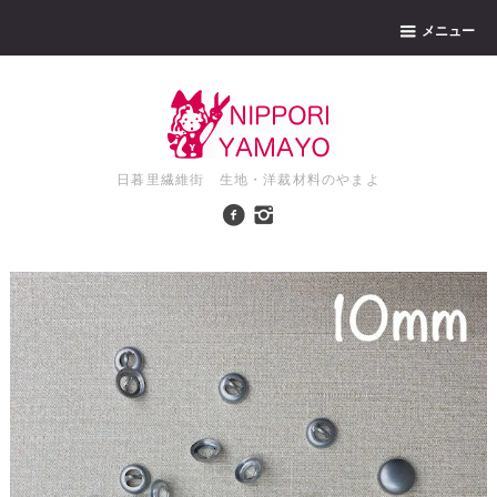
メニュー
日暮里繊維街 生地・洋裁材料のやまよ