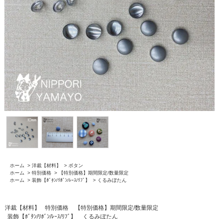
ホーム
>
洋裁【材料】
>
ボタン
ホーム
>
特別価格
>
【特別価格】期間限定/数量限定
ホーム
>
装飾【ﾎﾞﾀﾝ/ﾘﾎﾞﾝ/ﾚｰｽ/ﾘﾌﾞ】
>
くるみぼたん
洋裁【材料】
特別価格
【特別価格】期間限定/数量限定
装飾【ﾎﾞﾀﾝ/ﾘﾎﾞﾝ/ﾚｰｽ/ﾘﾌﾞ】
くるみぼたん