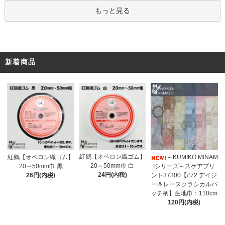
もっと見る
新着商品
紅鶴【オペロン織ゴム】
紅鶴【オペロン織ゴム】
～KUMIKO MINAM
20～50mm巾 白
20～50mm巾 黒
Iシリーズ～スケアプリ
24円(内税)
26円(内税)
ント37300【#72 デイジ
ー＆レースクラシカルパ
ッチ柄】生地巾：110cm
120円(内税)