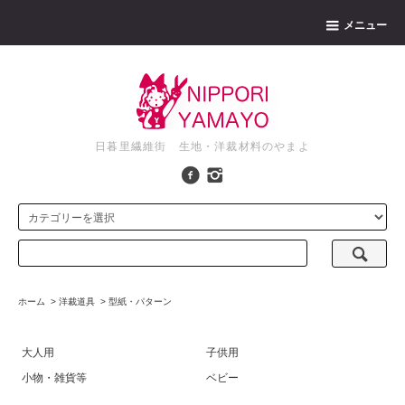
メニュー
日暮里繊維街 生地・洋裁材料のやまよ
ホーム
>
洋裁道具
>
型紙・パターン
大人用
子供用
小物・雑貨等
ベビー