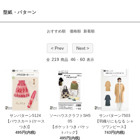
型紙・パターン
おすすめ順
価格順
新着順
< Prev
Next >
219
46
60
全
商品
-
表示
サンパターン5124
ソーハウスクラフトSH5
サンパターン7503
【パウスカート(ケース
05
【羽織りにもなる シャ
つき)】
【ポケットつき バケッ
ツワンピース】
495円(内税)
トバッグ】
743円(内税)
495円(内税)