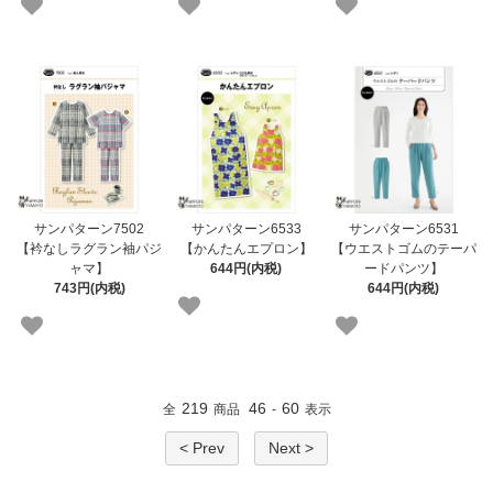
サンパターン7502
サンパターン6533
サンパターン6531
【衿なしラグラン袖パジ
【かんたんエプロン】
【ウエストゴムのテーパ
ャマ】
644円(内税)
ードパンツ】
743円(内税)
644円(内税)
219
46
60
全
商品
-
表示
< Prev
Next >