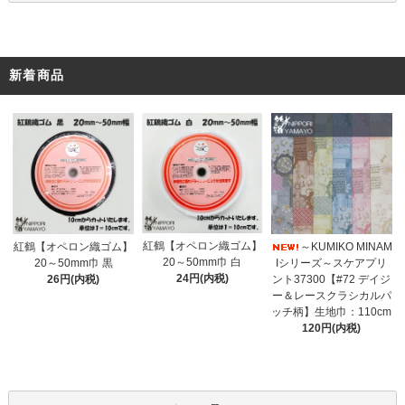
新着商品
紅鶴【オペロン織ゴム】
紅鶴【オペロン織ゴム】
～KUMIKO MINAM
20～50mm巾 白
20～50mm巾 黒
Iシリーズ～スケアプリ
24円(内税)
26円(内税)
ント37300【#72 デイジ
ー＆レースクラシカルパ
ッチ柄】生地巾：110cm
120円(内税)