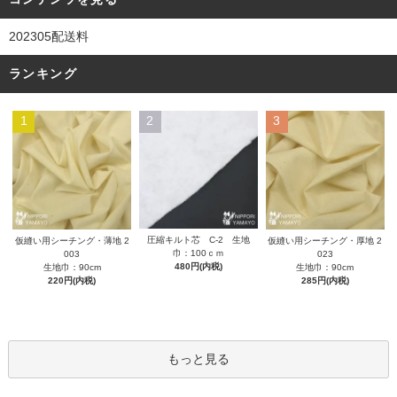
202305配送料
ランキング
1
2
3
圧縮キルト芯 C-2 生地
仮縫い用シーチング・薄地 2
仮縫い用シーチング・厚地 2
巾：100ｃｍ
003
023
480円(内税)
生地巾：90cm
生地巾：90cm
220円(内税)
285円(内税)
もっと見る