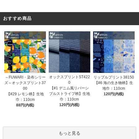
おすすめ商品
オックスプリントST422
～FUWARI・染布シリー
リップルプリント38150
0
ズ～オックスプリント37
【#6 海の生き物柄】生
【#1 デニム風リバーシ
00
地巾：110cm
ブルストライプ柄】生地
【#29 レモン柄】生地
120円(内税)
巾：110cm
巾：110cm
120円(内税)
88円(内税)
もっと見る