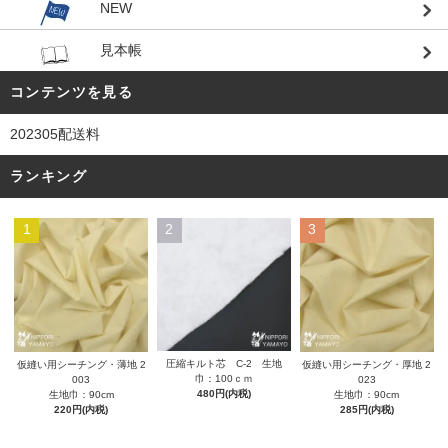
NEW
見本帳
コンテンツを見る
202305配送料
ランキング
1
2
3
圧縮キルト芯 C-2 生地
仮縫い用シーチング・薄地 2
仮縫い用シーチング・厚地 2
巾：100ｃｍ
003
023
480円(内税)
生地巾：90cm
生地巾：90cm
220円(内税)
285円(内税)