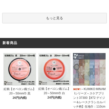
もっと見る
新着商品
紅鶴【オペロン織ゴム】
紅鶴【オペロン織ゴム】
～KUMIKO MINAM
20～50mm巾 白
20～50mm巾 黒
Iシリーズ～スケアプリ
24円(内税)
26円(内税)
ント37300【#72 デイジ
ー＆レースクラシカルパ
ッチ柄】生地巾：110cm