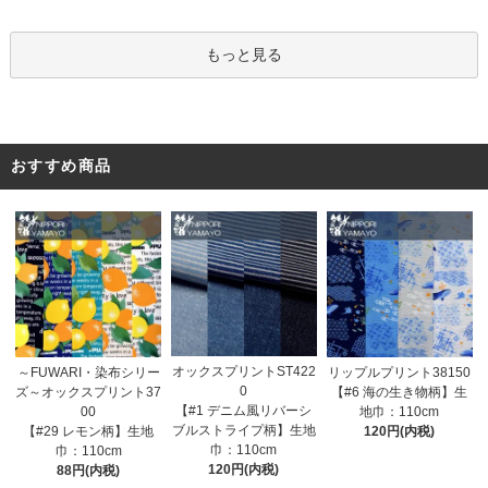
もっと見る
おすすめ商品
オックスプリントST422
～FUWARI・染布シリー
リップルプリント38150
0
ズ～オックスプリント37
【#6 海の生き物柄】生
【#1 デニム風リバーシ
00
地巾：110cm
ブルストライプ柄】生地
【#29 レモン柄】生地
120円(内税)
巾：110cm
巾：110cm
120円(内税)
88円(内税)