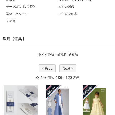
テープ/ボンド/接着剤
ミシン関係
型紙・パターン
アイロン道具
その他
洋裁【道具】
おすすめ順
価格順
新着順
< Prev
Next >
426
106
120
全
商品
-
表示