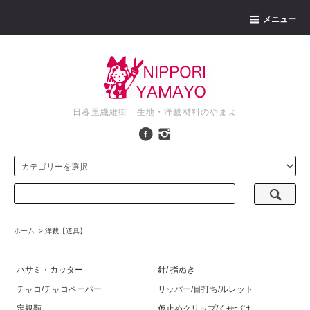
メニュー
日暮里繊維街 生地・洋裁材料のやまよ
ホーム
>
洋裁【道具】
ハサミ・カッター
針/ 指ぬき
チャコ/チャコペーパー
リッパー/目打ち/ルレット
定規類
仮止めクリップ/くせづけ