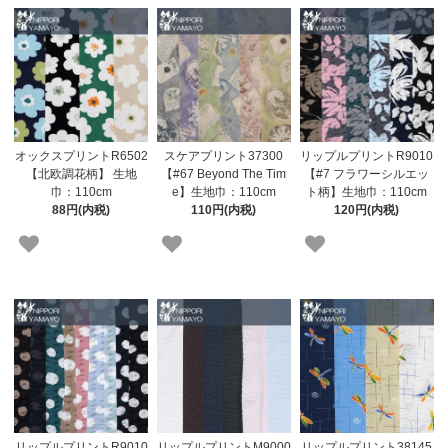
オックスプリントR6502
スケアプリント37300
リップルプリントR9010
【北欧調花柄】 生地
【#67 Beyond The Tim
【#7 フラワーシルエッ
巾：110cm
e】生地巾：110cm
ト柄】生地巾：110cm
88円(内税)
110円(内税)
120円(内税)
リップルプリントR9010
リップルプリントM9000
リップルプリント38145