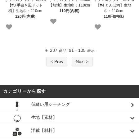
【#8 手書き風ドット
【無地】生地巾：110cm
【#4 とんぼ柄】生地
柄】生地巾：110cm
110円(内税)
巾：110cm
120円(内税)
110円(内税)
237
91
105
全
商品
-
表示
< Prev
Next >
カテゴリーから探す
仮縫い用シーチング
生地【素材】
洋裁【材料】