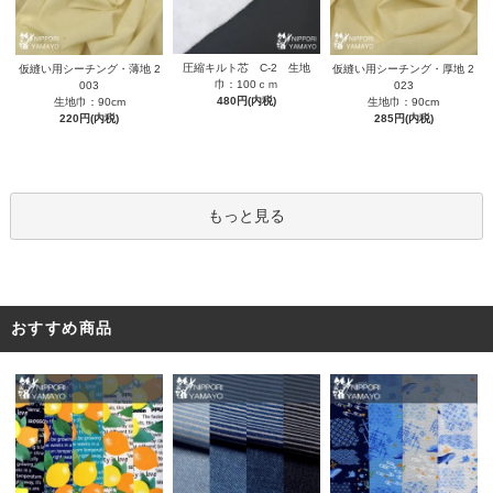
圧縮キルト芯 C-2 生地
仮縫い用シーチング・薄地 2
仮縫い用シーチング・厚地 2
巾：100ｃｍ
003
023
480円(内税)
生地巾：90cm
生地巾：90cm
220円(内税)
285円(内税)
もっと見る
おすすめ商品