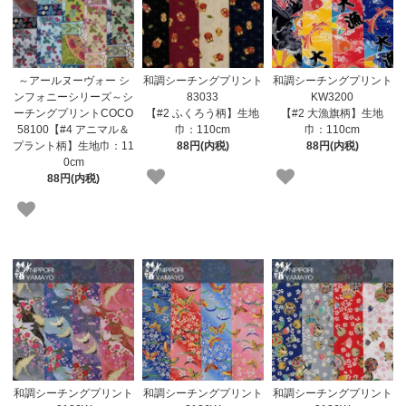
～アールヌーヴォー シ
和調シーチングプリント
和調シーチングプリント
ンフォニーシリーズ～シ
83033
KW3200
ーチングプリントCOCO
【#2 ふくろう柄】生地
【#2 大漁旗柄】生地
58100【#4 アニマル＆
巾：110cm
巾：110cm
プラント柄】生地巾：11
88円(内税)
88円(内税)
0cm
88円(内税)
和調シーチングプリント
和調シーチングプリント
和調シーチングプリント