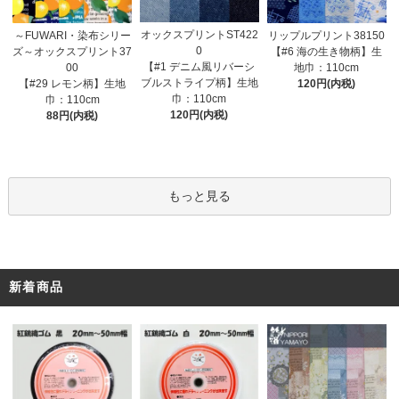
オックスプリントST422
～FUWARI・染布シリー
リップルプリント38150
0
ズ～オックスプリント37
【#6 海の生き物柄】生
【#1 デニム風リバーシ
00
地巾：110cm
ブルストライプ柄】生地
【#29 レモン柄】生地
120円(内税)
巾：110cm
巾：110cm
120円(内税)
88円(内税)
もっと見る
新着商品