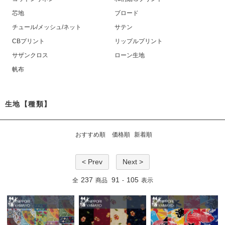
芯地
ブロード
チュール/メッシュ/ネット
サテン
CBプリント
リップルプリント
サザンクロス
ローン生地
帆布
生地【種類】
おすすめ順
価格順
新着順
< Prev
Next >
237
91
105
全
商品
-
表示