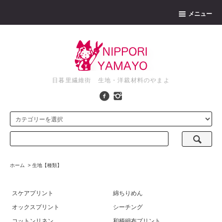
メニュー
日暮里繊維街 生地・洋裁材料のやまよ
ホーム
>
生地【種類】
スケアプリント
綿ちりめん
オックスプリント
シーチング
コットンリネン
和柄細布プリント