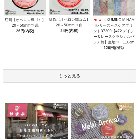
紅鶴【オペロン織ゴム】
紅鶴【オペロン織ゴム】
～KUMIKO MINAM
20～50mm巾 白
20～50mm巾 黒
Iシリーズ～スケアプリ
24円(内税)
26円(内税)
ント37300【#72 デイジ
ー＆レースクラシカルパ
ッチ柄】生地巾：110cm
120円(内税)
もっと見る